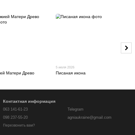
5 июля 2026
ей Матери Древо
Писаная икона
Контактная информация
063 141-61-23
Telegram
098 237-55-20
agniaukraine@gmail.com
Перезвонить вам?