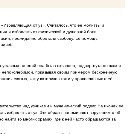
«Избавляющая от уз». Считалось, что её молитвы и
ия и избавлять от физической и душевной боли.
тасии, неожиданно обретали свободу. Её помощь
мнений.
а ужасных гонений она была схвачена, подвергнута пыткам и
лась непоколебимой, показывая своим примером бесконечную
ских святых, как у католиков так и у православных а её
тельство над узниками и мученический подвиг. На иконах её
сть избавлять от уз. Эти образы напоминают верующим о её
о найти во многих храмах, где к ней часто обращаются за