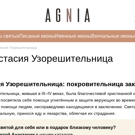
ы святых
Писаные иконы
Именные иконы
Венчальные иконы
тасия Узорешительница
стасия Узорешительница
ия Узорешительница: покровительница за
ельница, жившая в III–IV веках, была благочестивой христианкой 
а посвятила себя помощи угнетённым и защите верующих во времен
 помощи людям, несправедливо находящимся в заключении. Святая
льную, принося еду и лекарства, облегчая их страдания.
святой для себя или в подарок близкому человеку?
ятой Анастасии
в нашем каталоге.