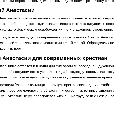
этот святой образ в своем доме, рекомендуем посмотреть
икону свят
ой Анастасии
настасии Узорешительнице с молитвами о защите от несправедли
ество особенно ценят люди, оказавшиеся в тяжёлых ситуациях, нес
е только о физическом освобождении, но и о духовном укреплении
свидетельства чудес, совершённых после молитв к Святой Анастас
 — всё это связывают с молитвами к этой святой. Обращаясь к не
крепить веру.
й Анастасии для современных христиан
тельница остаётся и в наши дни символом милосердия и духовной
ра в её заступничество укрепляет и даёт надежду, напоминая, что
жает помогать людям преодолевать внутренние и внешние препятст
астасия Узорешительница — олицетворение сострадания, стойкост
силы простого человека, а её заступничество — источник утешени
 уз и укрепить веру, преодолевая жизненные трудности с Божьей 