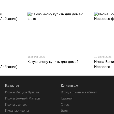
18 июля 2026
12 июля 2026
Какую икону купить для дома?
Икона Божи
 Лобзание)
Иессеево
Каталог
Клиентам
Иконы Иисуса Христа
Вход в личный кабинет
Иконы Божией Матери
Каталог
Иконы святых
О нас
Писаные иконы
Блог