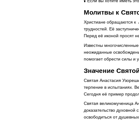
🕯️ Если вы хотите иметь 
Молитвы к Свят
Христиане обращаются к А
трудностей. Её заступнич
Перед её иконой просят н
Известны многочисленные 
неожиданные освобождения
помогает обрести силы и у
Значение Свято
Святая Анастасия Узореши
терпение в испытаниях. Ве
Сегодня её пример продол
Святая великомученица Ан
доказательство духовной 
освободиться от душевных