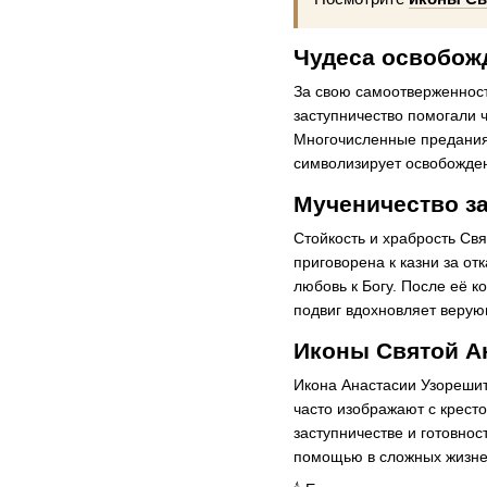
Чудеса освобож
За свою самоотверженност
заступничество помогали 
Многочисленные предания 
символизирует освобождени
Мученичество за
Стойкость и храбрость Св
приговорена к казни за о
любовь к Богу. После её к
подвиг вдохновляет верую
Иконы Святой А
Икона Анастасии Узорешит
часто изображают с крест
заступничестве и готовно
помощью в сложных жизне