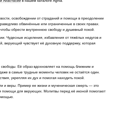
ой Анастасии
в нашем каталоге Agnia.
вости, освобождении от страданий и помощи в преодолении
праведливо обвинённые или ограниченные в своих правах.
, чтобы обрести внутреннюю свободу и душевный покой.
ии. Чудесные исцеления, избавления от тяжёлых недугов и
й, верующий чувствует её духовную поддержку, которая
 свободы. Её образ вдохновляет на помощь ближним и
 даже в самые трудные моменты человек не остаётся один.
вия, укрепляя их дух и помогая находить покой.
и и веры. Пример ее жизни и мученическая смерть — это
я и помощи для верующих. Молитвы перед её иконой помогают
помощью.