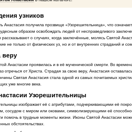
дения узников
ь Анастасия получила прозвище «Узорешительница», что означает 
чудесным образом освобождать людей от несправедливого заключен
рассказывают о случаях, когда заключённые, молясь Святой Анас
е не только от физических уз, но и от внутренних страданий и со
 веру
ятой Анастасии проявилась и в её мученической смерти. Во времен
тказ отречься от Христа. Страдая за свою веру, Анастасия остава
ончины Святая Анастасия стала одной из самых почитаемых христиан
щих уже многие века.
настасии Узорешительницы
ельницы изображает её с атрибутами, подчеркивающими её покрови
ом, сосудом с миром или оковами, символизирующими её способно
сти помочь в трудные моменты жизни. Иконы Святой Анастасии можн
нных обстоятельствах.