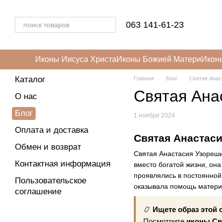
Перейти к основному контенту
063 141-61-23
Иконы Иисуса Христа
Иконы Божией Матери
Икон
Каталог
Главная
Блог
Святая Анас
Святая Ана
О нас
Блог
1 ноября 2024
Оплата и доставка
Святая Анастас
Обмен и возврат
Святая Анастасия Узорешит
Контактная информация
вместо богатой жизни, он
проявлялись в постоянной
Пользовательское
оказывала помощь материа
соглашение
📿
Ищете образ этой 
Посмотрите
иконы Св