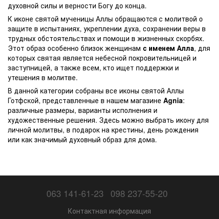
духовной силы и верности Богу до конца.
К иконе святой мученицы Аллы обращаются с молитвой о
защите в испытаниях, укреплении духа, сохранении веры в
трудных обстоятельствах и помощи в жизненных скорбях.
Этот образ особенно близок женщинам
с именем Алла
, для
которых святая является небесной покровительницей и
заступницей, а также всем, кто ищет поддержки и
утешения в молитве.
В данной категории собраны все иконы святой Аллы
Готфской, представленные в нашем магазине
Agnia
:
различные размеры, варианты исполнения и
художественные решения. Здесь можно выбрать икону для
личной молитвы, в подарок на крестины, день рождения
или как значимый духовный образ для дома.
063 141-61-23
098 237-55-20
Контактная информация