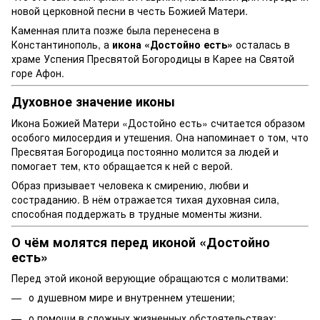
новой церковной песни в честь Божией Матери.
Каменная плита позже была перенесена в
Константинополь, а
икона «Достойно есть»
осталась в
храме Успения Пресвятой Богородицы в Карее на Святой
горе Афон.
Духовное значение иконы
Икона Божией Матери «Достойно есть» считается образом
особого милосердия и утешения. Она напоминает о том, что
Пресвятая Богородица постоянно молится за людей и
помогает тем, кто обращается к ней с верой.
Образ призывает человека к смирению, любви и
состраданию. В нём отражается тихая духовная сила,
способная поддержать в трудные моменты жизни.
О чём молятся перед иконой «Достойно
есть»
Перед этой иконой верующие обращаются с молитвами:
о душевном мире и внутреннем утешении;
о помощи в сложных жизненных обстоятельствах;