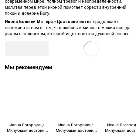
современном мире, полном тревог и неопределённости,
молитва перед этой иконой помогает обрести внутренний
покой и доверие Богу.
Икона Божией Матери «Достойно есть»
продолжает
напоминать нам о том, что любовь и милость Божия всегда
рядом с человеком, который ищет света и духовной опоры.
Мы рекомендуем
Икона Богородица
Икона Богородица
Икона Богород
Милующая достойно
Милующая достойно
Милующая дост
есть 10 Х 14 см
есть 14 Х 19 см
есть 10 Х 14 