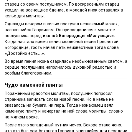
старец со своим послушником. По воскресеньям старец
уходил на всенощное бдение, а молодой инок оставался в
келье для молитвы.
Однажды вечером в келью постучал незнакомый монах,
назвавшийся Гавриилом. Он присоединился к молитве
послушника перед
иконой Богородицы «Милующая»
.
Когда настало время пения хвалебной песни Пресвятой
Богородице, гость начал петь неизвестные тогда слова —
«Достойно есть…».
Во время пения икона озарилась необыкновенным светом, а
сердце послушника наполнилось духовной радостью и
особым благоговением.
Чудо каменной плиты
Поражённый красотой молитвы, послушник попросил
странника записать слова новой песни. Но в келье не
оказалось ни бумаги, ни пера. Тогда незнакомец взял
каменную плиту и начертал на ней слова молитвы, словно
на мягком воске.
После этого загадочный путник исчез. Вскоре стало ясно,
что это был сам Архангел Гавриил, явившийся для передачи