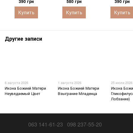
390 грн
580 грн
390 грн
Купить
Купить
Купить
Другие записи
6 августа 2026
1 августа 2026
25 июля 2026
Икона Божией Матери
Икона Божией Матери
Икона Божи
Неувядаемый Цвет
Взыграние Младенца
Гликофилус
Лобзание)
063 141-61-23
098 237-55-20