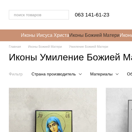
Перейти к основному контенту
063 141-61-23
Иконы Иисуса Христа
Иконы Божией Матери
Икон
Главная
Иконы Божией Матери
Умиление Божией Матери
Иконы Умиление Божией М
Фильтр
Страна производитель
Материалы
Об