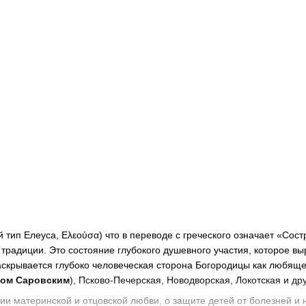
 тип Елеуса, Ελεούσα) что в переводе с греческого означает «Со
традиции. Это состояние глубокого душевного участия, которое в
раскрывается глубоко человеческая сторона Богородицы как любящ
ом Саровским
), Псково-Печерская, Новодворская, Локотская и дру
и материнской и отцовской любви, о защите детей от болезней и н