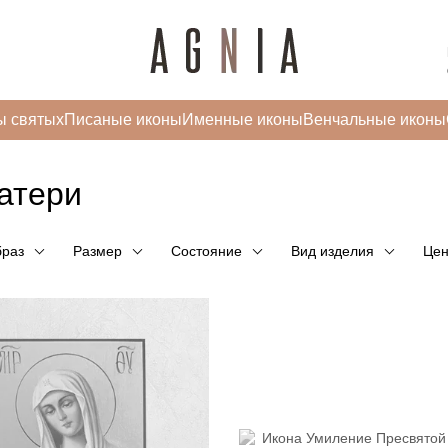
ы святых
Писаные иконы
Именные иконы
Венчальные иконы
атери
раз
Размер
Состояние
Вид изделия
Цен