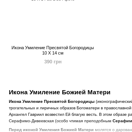
Икона Умиление Пресвятой Богородицы
10 Х 14 см
390 грн
Икона Умиление Божией Матери
Икона Умиление Пресвятой Богородицы
(иконографический
трогательных и лиричных образов Богоматери в православной 
Архангел Гавриил возвестил Ей благую весть. В этом образе 
Серафимо-Дивеевская (особо чтимая преподобным
Серафим
Перед иконой Умиления Божией Матери
молятся о даровани