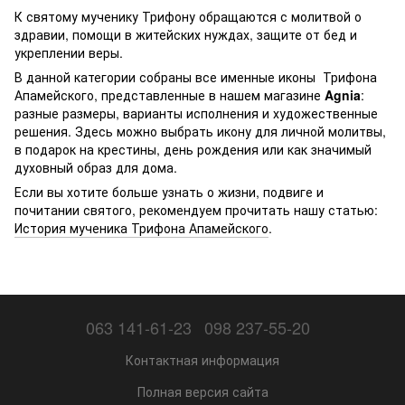
К святому мученику Трифону обращаются с молитвой о
здравии, помощи в житейских нуждах, защите от бед и
укреплении веры.
В данной категории собраны все именные иконы Трифона
Апамейского, представленные в нашем магазине
Agnia
:
разные размеры, варианты исполнения и художественные
решения. Здесь можно выбрать икону для личной молитвы,
в подарок на крестины, день рождения или как значимый
духовный образ для дома.
Если вы хотите больше узнать о жизни, подвиге и
почитании святого, рекомендуем прочитать нашу статью:
История мученика Трифона Апамейского
.
063 141-61-23
098 237-55-20
Контактная информация
Полная версия сайта