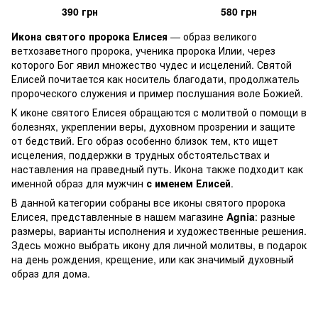
390 грн
580 грн
Икона святого пророка Елисея
— образ великого
ветхозаветного пророка, ученика пророка Илии, через
которого Бог явил множество чудес и исцелений. Святой
Елисей почитается как носитель благодати, продолжатель
пророческого служения и пример послушания воле Божией.
К иконе святого Елисея обращаются с молитвой о помощи в
болезнях, укреплении веры, духовном прозрении и защите
от бедствий. Его образ особенно близок тем, кто ищет
исцеления, поддержки в трудных обстоятельствах и
наставления на праведный путь. Икона также подходит как
именной образ для мужчин
с именем Елисей
.
В данной категории собраны все иконы святого пророка
Елисея, представленные в нашем магазине
Agnia
: разные
размеры, варианты исполнения и художественные решения.
Здесь можно выбрать икону для личной молитвы, в подарок
на день рождения, крещение, или как значимый духовный
образ для дома.