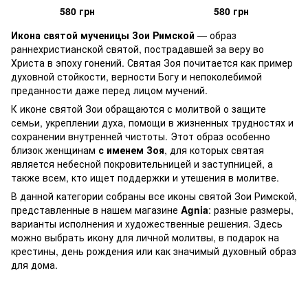
580 грн
580 грн
Икона святой мученицы Зои Римской
— образ
раннехристианской святой, пострадавшей за веру во
Христа в эпоху гонений. Святая Зоя почитается как пример
духовной стойкости, верности Богу и непоколебимой
преданности даже перед лицом мучений.
К иконе святой Зои обращаются с молитвой о защите
семьи, укреплении духа, помощи в жизненных трудностях и
сохранении внутренней чистоты. Этот образ особенно
близок женщинам
с именем Зоя
, для которых святая
является небесной покровительницей и заступницей, а
также всем, кто ищет поддержки и утешения в молитве.
В данной категории собраны все иконы святой Зои Римской,
представленные в нашем магазине
Agnia
: разные размеры,
варианты исполнения и художественные решения. Здесь
можно выбрать икону для личной молитвы, в подарок на
крестины, день рождения или как значимый духовный образ
для дома.