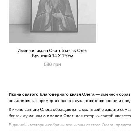
Именная икона Святой князь Олег
Брянский 14 Х 19 см
580 грн
Икона святого благоверного князя Олега
— именной образ п
почитается как пример твердости духа, ответственности и пре
К иконе святого Олега обращаются с молитвой о защите семь
близок мужчинам
с именем Олег
, для которых святой являет
В данной категории собраны все иконы святого Олега, предс