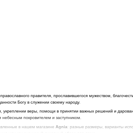
равославного правителя, прославившегося мужеством, благочести
данности Богу в служении своему народу.
и, укреплении веры, помощи в принятии важных решений и дарова
ся небесным покровителем и заступником.
тавленные в нашем магазине
Agnia
: разные размеры, варианты исп