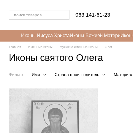
Перейти к основному контенту
063 141-61-23
Иконы Иисуса Христа
Иконы Божией Матери
Икон
Главная
Именные иконы
Мужские именные иконы
Олег
Иконы святого Олега
Фильтр
Имя
Страна производитель
Материа