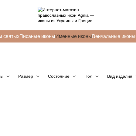
ы святых
Писаные иконы
Именные иконы
Венчальные иконы
лы
Размер
Состояние
Пол
Вид изделия