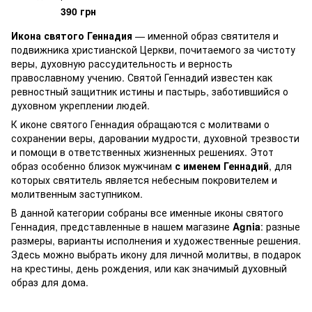
см
390 грн
Икона святого Геннадия
— именной образ святителя и
подвижника христианской Церкви, почитаемого за чистоту
веры, духовную рассудительность и верность
православному учению. Святой Геннадий известен как
ревностный защитник истины и пастырь, заботившийся о
духовном укреплении людей.
К иконе святого Геннадия обращаются с молитвами о
сохранении веры, даровании мудрости, духовной трезвости
и помощи в ответственных жизненных решениях. Этот
образ особенно близок мужчинам
с именем Геннадий
, для
которых святитель является небесным покровителем и
молитвенным заступником.
В данной категории собраны все именные иконы святого
Геннадия, представленные в нашем магазине
Agnia
: разные
размеры, варианты исполнения и художественные решения.
Здесь можно выбрать икону для личной молитвы, в подарок
на крестины, день рождения, или как значимый духовный
образ для дома.