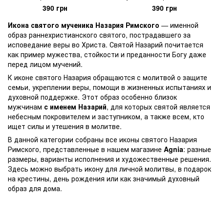
390 грн
390 грн
Икона святого мученика Назария Римского
— именной
образ раннехристианского святого, пострадавшего за
исповедание веры во Христа. Святой Назарий почитается
как пример мужества, стойкости и преданности Богу даже
перед лицом мучений.
К иконе святого Назария обращаются с молитвой о защите
семьи, укреплении веры, помощи в жизненных испытаниях и
духовной поддержке. Этот образ особенно близок
мужчинам
с именем Назарий
, для которых святой является
небесным покровителем и заступником, а также всем, кто
ищет силы и утешения в молитве.
В данной категории собраны все иконы святого Назария
Римского, представленные в нашем магазине
Agnia
: разные
размеры, варианты исполнения и художественные решения.
Здесь можно выбрать икону для личной молитвы, в подарок
на крестины, день рождения или как значимый духовный
образ для дома.