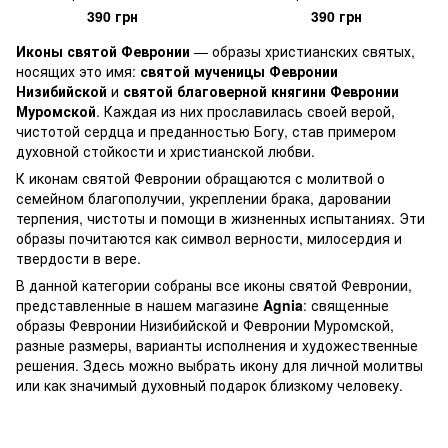
390 грн
390 грн
Иконы святой Февронии
— образы христианских святых,
носящих это имя:
святой мученицы Февронии
Низибийской
и
святой благоверной княгини Февронии
Муромской
. Каждая из них прославилась своей верой,
чистотой сердца и преданностью Богу, став примером
духовной стойкости и христианской любви.
К иконам святой Февронии обращаются с молитвой о
семейном благополучии, укреплении брака, даровании
терпения, чистоты и помощи в жизненных испытаниях. Эти
образы почитаются как символ верности, милосердия и
твердости в вере.
В данной категории собраны все иконы святой Февронии,
представленные в нашем магазине
Agnia
: священные
образы Февронии Низибийской и Февронии Муромской,
разные размеры, варианты исполнения и художественные
решения. Здесь можно выбрать икону для личной молитвы
или как значимый духовный подарок близкому человеку.