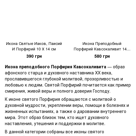
Икона Святые Иаков, Паисий
Икона Преподобный
И Порфирий 10 Х 14 см
Порфирий Кавсокаливит 14 Х
19 см
390 грн
580 грн
Икона преподобного Порфирия Кавсокаливита
— образ
афонского старца и духовного наставника XX века,
прославившегося глубокой молитвой, прозорливостью и
любовью к людям. Святой Порфирий почитается как пример
смирения, живой веры и полного доверия Господу.
К иконе святого Порфирия обращаются с молитвой о
духовной мудрости, укреплении веры, помощи в болезнях и
жизненных испытаниях, а также о даровании внутреннего
мира. Этот образ близок тем, кто ищет духовного
наставления, утешения и поддержки в молитве.
В данной категории собраны все иконы святого