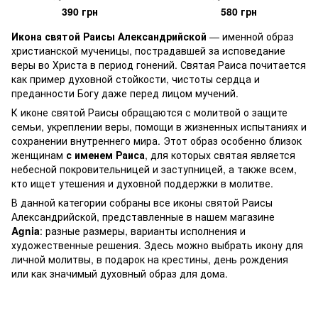
390 грн
580 грн
Икона святой Раисы Александрийской
— именной образ
христианской мученицы, пострадавшей за исповедание
веры во Христа в период гонений. Святая Раиса почитается
как пример духовной стойкости, чистоты сердца и
преданности Богу даже перед лицом мучений.
К иконе святой Раисы обращаются с молитвой о защите
семьи, укреплении веры, помощи в жизненных испытаниях и
сохранении внутреннего мира. Этот образ особенно близок
женщинам
с именем Раиса
, для которых святая является
небесной покровительницей и заступницей, а также всем,
кто ищет утешения и духовной поддержки в молитве.
В данной категории собраны все иконы святой Раисы
Александрийской, представленные в нашем магазине
Agnia
: разные размеры, варианты исполнения и
художественные решения. Здесь можно выбрать икону для
личной молитвы, в подарок на крестины, день рождения
или как значимый духовный образ для дома.