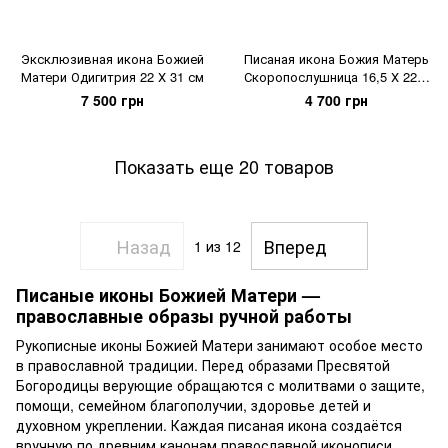
Эксклюзивная икона Божией
Писаная икона Божия Матерь
Матери Одигитрия 22 Х 31 см
Скоропослушница 16,5 Х 22,5
см
7 500 грн
4 700 грн
Показать еще 20 товаров
Назад
Вперед
1
из 12
Писаные иконы Божией Матери —
православные образы ручной работы
Рукописные иконы Божией Матери занимают особое место
в православной традиции. Перед образами Пресвятой
Богородицы верующие обращаются с молитвами о защите,
помощи, семейном благополучии, здоровье детей и
духовном укреплении. Каждая писаная икона создаётся
вручную по древним канонам православной иконописи,