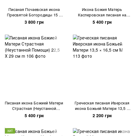
Писаная Почаевская икона
Икона Божия Матерь
Пресвятой Богородицы 15 Х
Касперовская писаная на
19 см
холсте 22,5 Х 29 см
3 800 грн
5 400 грн
Писаная икона Божией Матери
Греческая писаная Иверская
Страстная (Неустанной
икона Божьей Матери 13,5 ×
Помощи) 22,5 Х 29 см
16,5 см
5 400 грн
2 200 грн
ХИТ