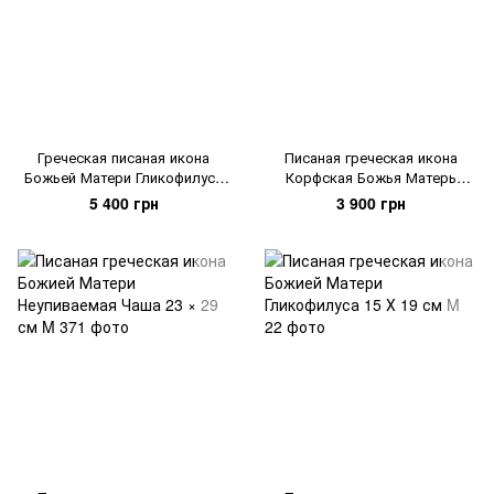
Греческая писаная икона
Писаная греческая икона
Божьей Матери Гликофилуса
Корфская Божья Матерь
22,5 Х 29 см
(Керкира) 16 × 20 см
5 400 грн
3 900 грн