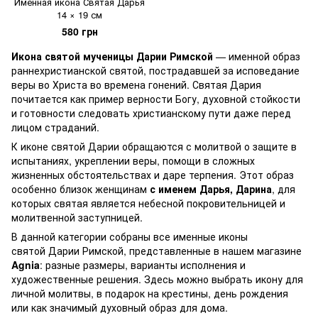
Именная икона Святая Дарья
14 × 19 см
580 грн
Икона святой мученицы Дарии Римской
— именной образ
раннехристианской святой, пострадавшей за исповедание
веры во Христа во времена гонений. Святая Дария
почитается как пример верности Богу, духовной стойкости
и готовности следовать христианскому пути даже перед
лицом страданий.
К иконе святой Дарии обращаются с молитвой о защите в
испытаниях, укреплении веры, помощи в сложных
жизненных обстоятельствах и даре терпения. Этот образ
особенно близок женщинам
с именем Дарья, Дарина
, для
которых святая является небесной покровительницей и
молитвенной заступницей.
В данной категории собраны все именные иконы
святой Дарии Римской, представленные в нашем магазине
Agnia
: разные размеры, варианты исполнения и
художественные решения. Здесь можно выбрать икону для
личной молитвы, в подарок на крестины, день рождения
или как значимый духовный образ для дома.