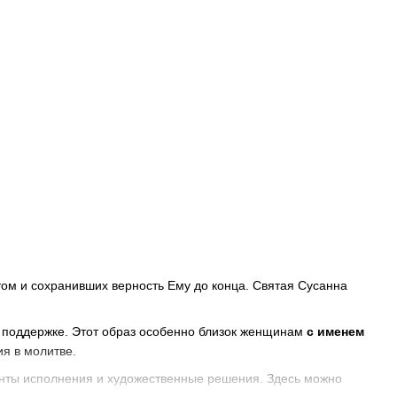
ом и сохранивших верность Ему до конца. Святая Сусанна
й поддержке. Этот образ особенно близок женщинам
с именем
ия в молитве.
анты исполнения и художественные решения. Здесь можно