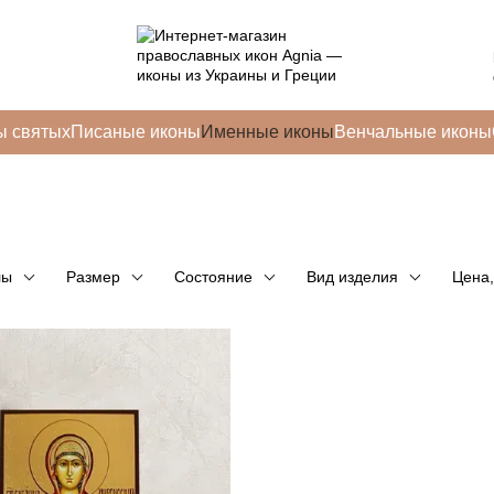
ы святых
Писаные иконы
Именные иконы
Венчальные иконы
лы
Размер
Состояние
Вид изделия
Цена,