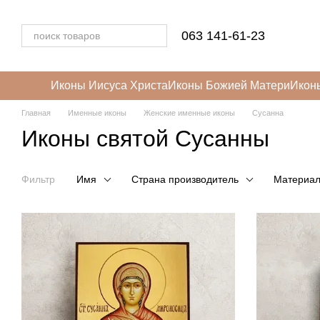
Перейти к основному контенту
063 141-61-23
Иконы Иисуса Христа
Иконы Божией Матери
Икон
Главная
Именные иконы
Женские именные иконы
Сусанна
Иконы святой Сусанны
Фильтр
Имя
Страна производитель
Материа