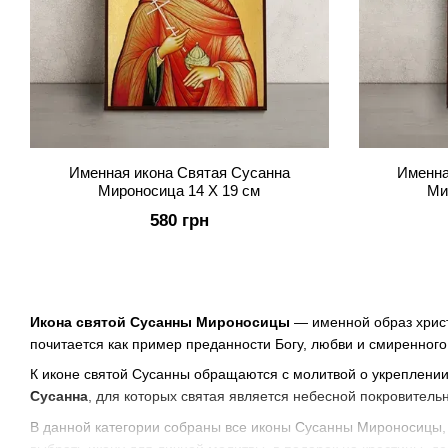
Именная икона Святая Сусанна
Именна
Мироносица 14 Х 19 см
Ми
580 грн
Икона святой Сусанны Мироносицы
— именной образ христ
почитается как пример преданности Богу, любви и смиренного
К иконе святой Сусанны обращаются с молитвой о укреплени
Сусанна
, для которых святая является небесной покровительн
В данной категории собраны все иконы Сусанны Мироносицы