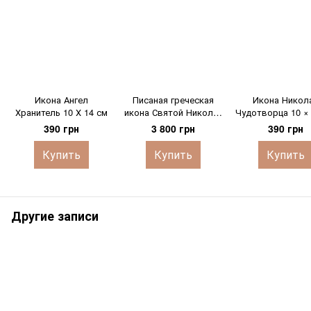
Икона Ангел
Писаная греческая
Икона Никол
Хранитель 10 Х 14 см
икона Святой Николай
Чудотворца 10 ×
Чудотворец 18 Х 24 см
390 грн
3 800 грн
390 грн
Купить
Купить
Купить
Другие записи