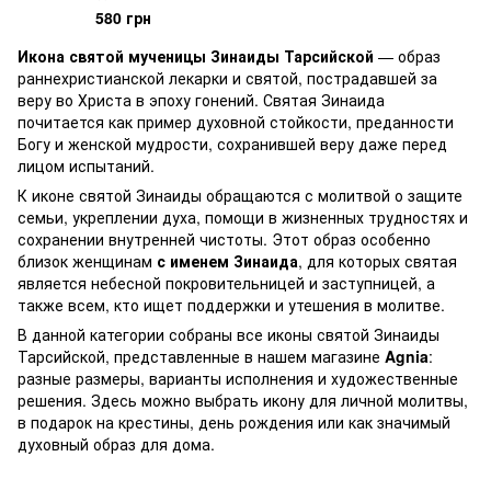
580 грн
Икона святой мученицы Зинаиды Тарсийской
— образ
раннехристианской лекарки и святой, пострадавшей за
веру во Христа в эпоху гонений. Святая Зинаида
почитается как пример духовной стойкости, преданности
Богу и женской мудрости, сохранившей веру даже перед
лицом испытаний.
К иконе святой Зинаиды обращаются с молитвой о защите
семьи, укреплении духа, помощи в жизненных трудностях и
сохранении внутренней чистоты. Этот образ особенно
близок женщинам
с именем Зинаида
, для которых святая
является небесной покровительницей и заступницей, а
также всем, кто ищет поддержки и утешения в молитве.
В данной категории собраны все иконы святой Зинаиды
Тарсийской, представленные в нашем магазине
Agnia
:
разные размеры, варианты исполнения и художественные
решения. Здесь можно выбрать икону для личной молитвы,
в подарок на крестины, день рождения или как значимый
духовный образ для дома.