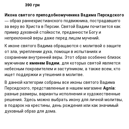
390 грн
Икона святого преподобномученика Вадима Персидского
— образ раннехристианского подвижника, пострадавшего
за веру во Христа в Персии. Святой Вадим почитается как
пример духовной стойкости, преданности Богу и
непреклонной веры даже перед лицом мучений.
К иконе святого Вадима обращаются с молитвой о защите
от зла, укреплении духа, помощи в испытаниях и
сохранении внутренней веры. Этот образ особенно близок
мужчинам
с именем Вадим
, для которых святой является
небесным покровителем и заступником, а также всем, кто
ищет поддержки и утешения в молитве.
В данной категории собраны все иконы святого Вадима
Персидского, представленные в нашем магазине
Agnia
:
разные размеры, варианты исполнения и художественные
решения. Здесь можно выбрать икону для личной молитвы,
в подарок на крестины, день рождения или как значимый
духовный образ для дома.