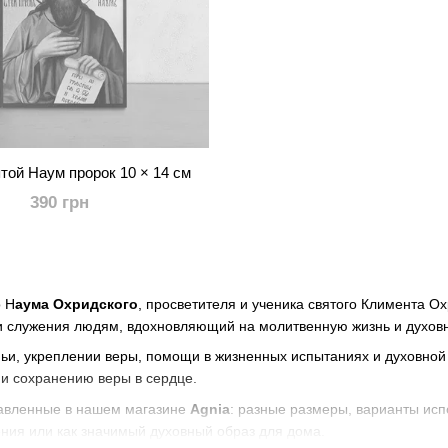
той Наум пророк 10 × 14 см
390 грн
о Н
аума Охридского
, просветителя и ученика святого Климента Ох
у и служения людям, вдохновляющий на молитвенную жизнь и духов
ьи, укреплении веры, помощи в жизненных испытаниях и духовной
 и сохранению веры в сердце.
тавленные в нашем магазине
Agnia
: разные размеры, варианты ис
ения или как значимый духовный образ для дома.