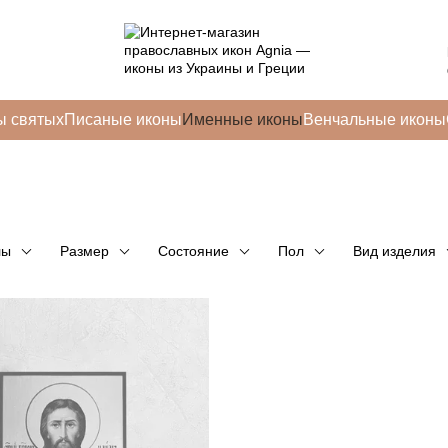
ы святых
Писаные иконы
Именные иконы
Венчальные иконы
лы
Размер
Состояние
Пол
Вид изделия