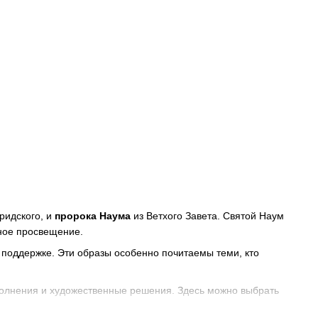
ридского, и
пророка Наума
из Ветхого Завета. Святой Наум
ное просвещение.
 поддержке. Эти образы особенно почитаемы теми, кто
полнения и художественные решения. Здесь можно выбрать