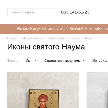
Перейти к основному контенту
063 141-61-23
Иконы Иисуса Христа
Иконы Божией Матери
Икон
Главная
Именные иконы
Мужские именные иконы
Наум
Иконы святого Наума
Фильтр
Имя
Страна производитель
Материа