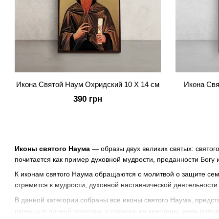
Икона Святой Наум Охридский 10 Х 14 см
Икона Свя
390 грн
Иконы святого Наума
— образы двух великих святых: святог
почитается как пример духовной мудрости, преданности Бог
К иконам святого Наума обращаются с молитвой о защите сем
стремится к мудрости, духовной наставнической деятельности
В данной категории собраны все иконы святого Наума, предс
икону для личной молитвы, в подарок на крестины, день рожд