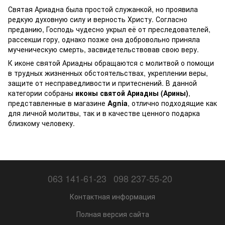
Святая Ариадна была простой служанкой, но проявила
редкую духовную силу и верность Христу. Согласно
преданию, Господь чудесно укрыл её от преследователей,
рассекши гору, однако позже она добровольно приняла
мученическую смерть, засвидетельствовав свою веру.
К иконе святой Ариадны обращаются с молитвой о помощи
в трудных жизненных обстоятельствах, укреплении веры,
защите от несправедливости и притеснений. В данной
категории собраны
иконы святой Ариадны (Арины)
,
представленные в магазине
Agnia
, отлично подходящие как
для личной молитвы, так и в качестве ценного подарка
близкому человеку.
063 141-61-23
098 237-55-20
Контактная информация
Полная версия сайта