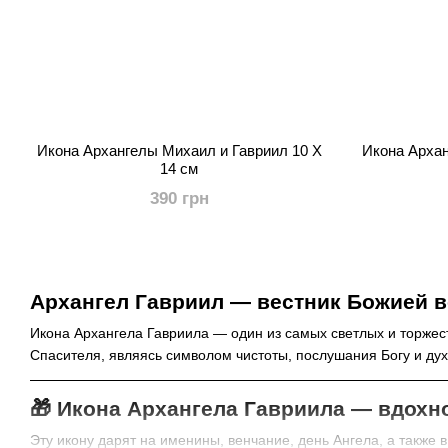
Икона Архангелы Михаил и Гавриил 10 Х
Икона Архан
14 см
390 грн
Архангел Гавриил — вестник Божией 
Икона Архангела Гавриила — один из самых светлых и торжес
Спасителя, являясь символом чистоты, послушания Богу и дух
🎁 Икона Архангела Гавриила — вдох
Эту икону дарят на именины, венчание, день Ангела, а также