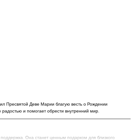
тил Пресвятой Деве Марии благую весть о Рождении
е радостью и помогает обрести внутренний мир.
и поддержка. Она станет ценным подарком для близкого