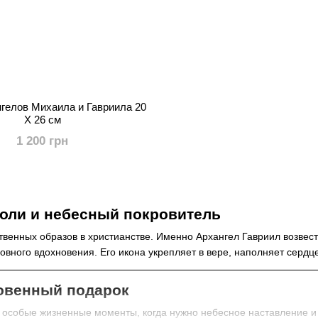
гелов Михаила и Гавриила 20
X 26 см
1 200 грн
воли и небесный покровитель
твенных образов в христианстве. Именно Архангел Гавриил возвес
овного вдохновения. Его икона укрепляет в вере, наполняет сердц
новенный подарок
 в особые жизненные моменты, когда нужно небесное наставление 