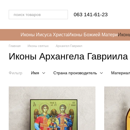
Перейти к основному контенту
063 141-61-23
Иконы Иисуса Христа
Иконы Божией Матери
Икон
Главная
Иконы святых
Архангел Гавриил
Иконы Архангела Гавриила
Фильтр
Имя
Страна производитель
Материа