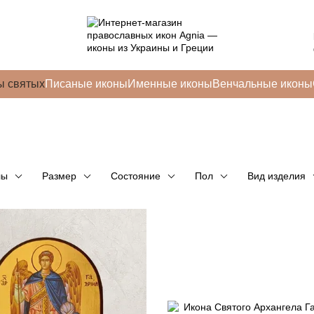
ы святых
Писаные иконы
Именные иконы
Венчальные иконы
лы
Размер
Состояние
Пол
Вид изделия