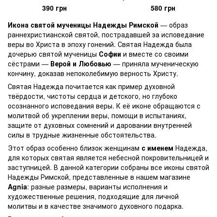
390 грн
580 грн
Икона святой мученицы Надежды Римской
— образ
раннехристианской святой, пострадавшей за исповедание
веры во Христа в эпоху гонений. Святая Надежда была
дочерью святой мученицы
Софии
и вместе со своими
сёстрами —
Верой и Любовью
— приняла мученическую
кончину, доказав непоколебимую верность Христу.
Святая Надежда почитается как пример духовной
твёрдости, чистоты сердца и детского, но глубоко
осознанного исповедания веры. К её иконе обращаются с
молитвой об укреплении веры, помощи в испытаниях,
защите от духовных сомнений и даровании внутренней
силы в трудные жизненные обстоятельства.
Этот образ особенно близок женщинам
с именем
Надежда,
для которых святая является небесной покровительницей и
заступницей. В данной категории собраны все иконы святой
Надежды Римской, представленные в нашем магазине
Agnia
: разные размеры, варианты исполнения и
художественные решения, подходящие для личной
молитвы и в качестве значимого духовного подарка.