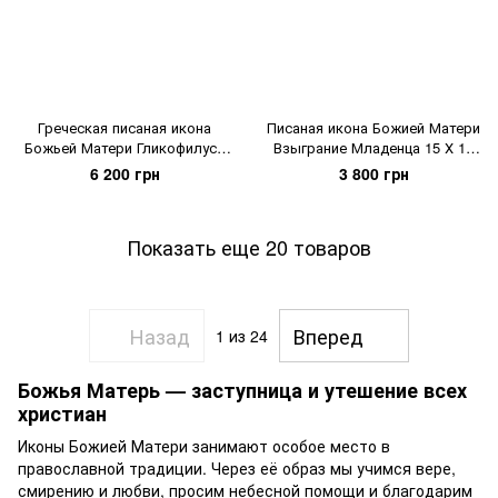
Греческая писаная икона
Писаная икона Божией Матери
Божьей Матери Гликофилуса
Взыграние Младенца 15 Х 19
22,5 Х 29 см
см
6 200 грн
3 800 грн
Показать еще 20 товаров
Назад
Вперед
1
из 24
Божья Матерь — заступница и утешение всех
христиан
Иконы Божией Матери занимают особое место в
православной традиции. Через её образ мы учимся вере,
смирению и любви, просим небесной помощи и благодарим