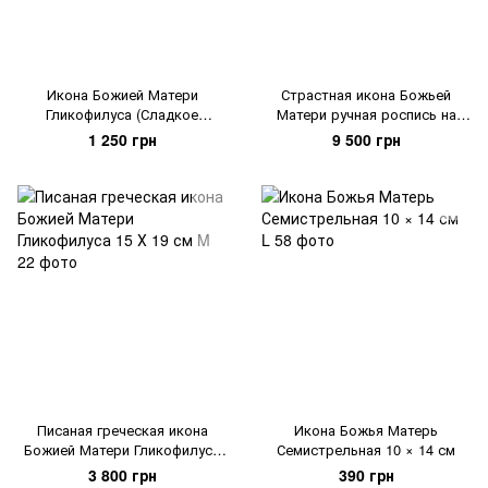
Икона Божией Матери
Страстная икона Божьей
Гликофилуса (Сладкое
Матери ручная роспись на
Лобзание) 20 × 26 см
холсте, серебро и позолота
1 250 грн
9 500 грн
размер 23,5 Х 30 см
Писаная греческая икона
Икона Божья Матерь
Божией Матери Гликофилуса
Семистрельная 10 × 14 см
15 Х 19 см
3 800 грн
390 грн