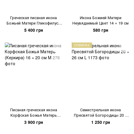
Греческая писаная икона
Икона Божией Матери
Божьей Матери Гликофилуса
Неувядаемый Цвет 14 × 19 см
22,5 Х 29 см
5 400 грн
580 грн
НОВИНКА
Писаная греческая икона
Семистрельная икона
Корфская Божья Матерь
Пресвятой Богородицы 20 ×
(Керкира) 16 × 20 см
26 см
3 900 грн
1 250 грн