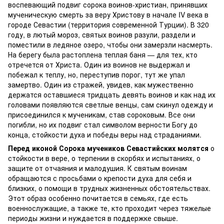
воспевающий подвиг сорока воинов-христиан, принявших
мученическую смерть за веру Христову в начале IV века в
городе Севастии (территория современной Турции). В 320
году, в лютый мороз, святых воинов разули, раздели и
поместили в ледяное озеро, чтобы они замерзли насмерть.
На берегу была растоплена теплая баня — для тех, кто
отречется от Христа. Один из воинов не выдержал и
побежал к теплу, но, переступив порог, тут же упал
замертво. Один из стражей, увидев, как мужественно
держатся оставшиеся тридцать девять воинов и как над их
головами появляются светлые венцы, сам скинул одежду и
присоединился к мученикам, став сороковым. Все они
погибли, но их подвиг стал символом верности Богу до
конца, стойкости духа и победы веры над страданиями.
Перед иконой Сорока мучеников Севастийских молятся
о
стойкости в вере, о терпении в скорбях и испытаниях, о
защите от отчаяния и малодушия. К святым воинам
обращаются с просьбами о крепости духа для себя и
близких, о помощи в трудных жизненных обстоятельствах.
Этот образ особенно почитается в семьях, где есть
военнослужащие, а также те, кто проходит через тяжелые
периоды жизни и нуждается в поддержке свыше.