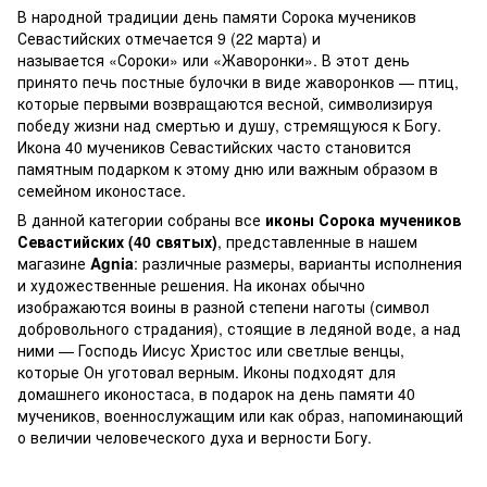
В народной традиции день памяти Сорока мучеников
Севастийских отмечается 9 (22 марта) и
называется «Сороки» или «Жаворонки». В этот день
принято печь постные булочки в виде жаворонков — птиц,
которые первыми возвращаются весной, символизируя
победу жизни над смертью и душу, стремящуюся к Богу.
Икона 40 мучеников Севастийских часто становится
памятным подарком к этому дню или важным образом в
семейном иконостасе.
В данной категории собраны все
иконы Сорока мучеников
Севастийских (40 святых)
, представленные в нашем
магазине
Agnia
: различные размеры, варианты исполнения
и художественные решения. На иконах обычно
изображаются воины в разной степени наготы (символ
добровольного страдания), стоящие в ледяной воде, а над
ними — Господь Иисус Христос или светлые венцы,
которые Он уготовал верным. Иконы подходят для
домашнего иконостаса, в подарок на день памяти 40
мучеников, военнослужащим или как образ, напоминающий
о величии человеческого духа и верности Богу.