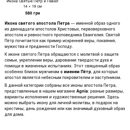
Икона Святые Петр и Павел
14 × 19 см
580 грн
Икона святого апостола Петра
— именной образ одного
из двенадцати апостолов Христовых, первоверховного
апостола и ревностного проповедника Евангелия. Святой
Пётр почитается как пример искренней веры, покаяния,
мужества и преданности Господу.
К иконе святого Петра обращаются с молитвой о защите
семьи, укреплении веры, даровании твердости духа и
помощи в жизненных испытаниях. Этот священный образ
особенно близок мужчинам
с именем Пётр
, для которых
апостол является небесным покровителем и заступником.
В данной категории собраны все иконы апостола Петра,
представленные в нашем магазине
Agnia
: разные размеры,
варианты исполнения и художественные решения. Здесь
можно выбрать икону для личной молитвы, в подарок на
крестины, день рождения или как значимый духовный образ
для дома.