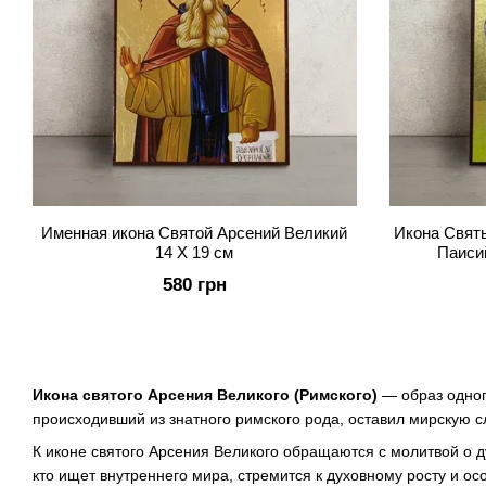
Именная икона Святой Арсений Великий
Икона Свят
14 Х 19 см
Паисий
580 грн
Икона святого Арсения Великого (Римского)
— образ одног
происходивший из знатного римского рода, оставил мирскую с
К иконе святого Арсения Великого обращаются с молитвой о д
кто ищет внутреннего мира, стремится к духовному росту и о