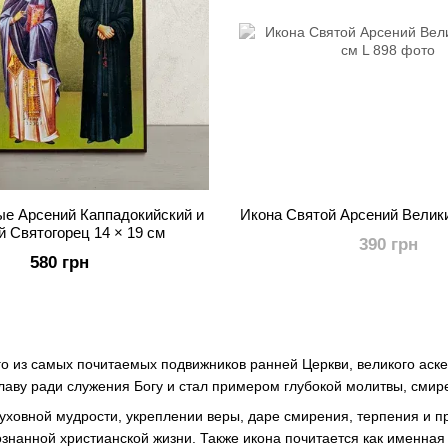
ые Арсений Каппадокийский и
Икона Святой Арсений Велики
 Святогорец 14 × 19 см
390 грн
580 грн
о из самых почитаемых подвижников ранней Церкви, великого аске
лаву ради служения Богу и стал примером глубокой молитвы, смир
уховной мудрости, укреплении веры, даре смирения, терпения и пр
сознанной христианской жизни. Также икона почитается как именна