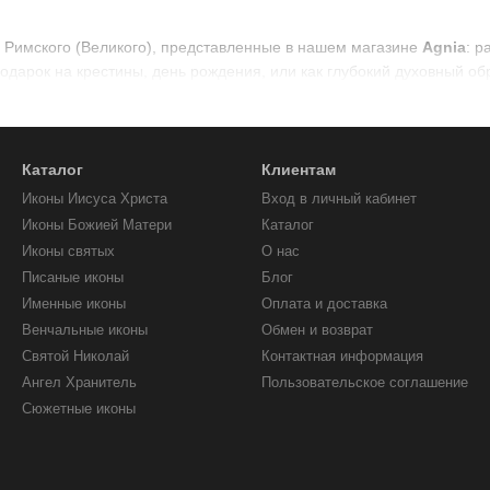
 Римского (Великого), представленные в нашем магазине
Agnia
: 
одарок на крестины, день рождения, или как глубокий духовный об
Каталог
Клиентам
Иконы Иисуса Христа
Вход в личный кабинет
Иконы Божией Матери
Каталог
Иконы святых
О нас
Писаные иконы
Блог
Именные иконы
Оплата и доставка
Венчальные иконы
Обмен и возврат
Святой Николай
Контактная информация
Ангел Хранитель
Пользовательское соглашение
Сюжетные иконы