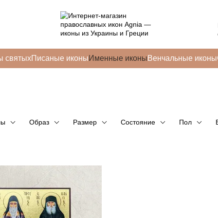
ы святых
Писаные иконы
Именные иконы
Венчальные иконы
лы
Образ
Размер
Состояние
Пол