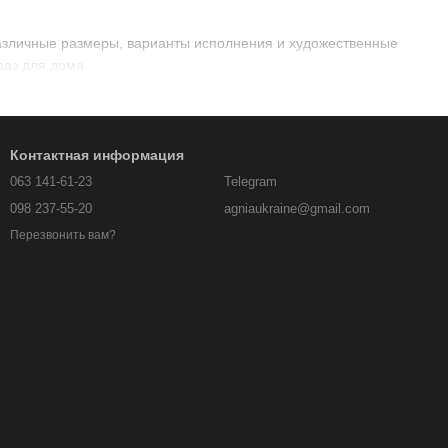
различные размеры, варианты исполнения и художественные
раз для дома.
Контактная информация
063 141-61-23
Telegram
098 237-55-20
agniaukraine@gmail.com
Перезвонить вам?