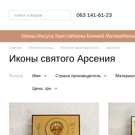
Перейти к основному контенту
063 141-61-23
Иконы Иисуса Христа
Иконы Божией Матери
Икон
Главная
Именные иконы
Мужские именные иконы
Арсений
Иконы святого Арсения
Фильтр
Имя
Страна производитель
Материа
Цена, грн