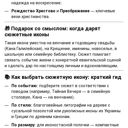
надежда на воскресение;
Рождество Христово
и
Преображение
— ключевые
вехи христианства.
🎁 Подарок со смыслом: когда дарят
сюжетные иконы
Такая икона уместна на венчание и годовщину свадьбы
(Кана Галилейская), на Крещение, именины, новоселье, в
школьную или семейную библиотеку. Сюжет помогает
связать событие жизни с конкретной евангельской сценой
и сделать дар по-настоящему личным и вдохновляющим.
📚 Как выбрать сюжетную икону: краткий гид
По событию
: подберите сюжет в соответствии с
поводом (например, Тайная Вечеря — в семейную
столовую, Кана — на венчание).
По стилю
: благоговейные
литографии
на дереве с
сусальной позолотой или
рукописные иконы
из Украины
и Греции по древним канонам.
По размеру
: для иконостасной полочки — компактные