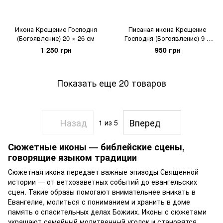
Икона Крещение Господня
Писаная икона Крещение
(Богоявление) 20 × 26 см
Господня (Богоявление) 9 ×
11,5 см
1 250 грн
950 грн
Показать еще 20 товаров
Назад
Вперед
1
из 5
Сюжетные иконы — библейские сцены,
говорящие языком традиции
Сюжетная икона передает важные эпизоды Священной
истории — от ветхозаветных событий до евангельских
сцен. Такие образы помогают внимательнее вникать в
Евангелие, молиться с пониманием и хранить в доме
память о спасительных делах Божиих. Иконы с сюжетами
украшают семейный молитвенный уголок и становятся