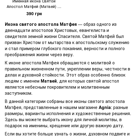
Именная икона Святой
Апостол Матфей (Матвей) 10
Х 14 см
390 грн
Икона святого апостола Матфея
— образ одного из
двенадцати апостолов Христовых, евангелиста и
свидетеля земной жизни Спасителя. Святой Матфей был
призван Христом от мытарства к апостольскому служению
и стал примером глубокого покаяния, верности и полного
преображения жизни через веру.
К иконе апостола Матфея обращаются с молитвой о
правильном жизненном пути, укреплении веры, честности в
делах и духовной стойкости. Этот образ особенно близок
людям с именем
Матвей
, для которых святой апостол
является небесным покровителем и молитвенным
заступником.
В данной категории собраны все иконы святого апостола
Матфея, представленные в нашем магазине
Agnia
: разные
размеры, варианты исполнения и художественные решения.
Здесь вы можете выбрать икону для личной молитвы, в
подарок на именины, крещение или другую важную дату.
Если вы хотите больше узнать о жизни, духовном подвиге и