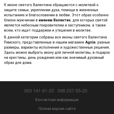
К иконе святого Валентина обращаются с молитвой о
защите семьи, укреплении духа, помощи в жизненных
испытаниях и благословении в любви. Этот образ особенно
близок мужчинам
с именем Валентин
, для которых святой
является небесным покровителем и заступником, а также
всем, кто ищет поддержки и утешения в молитве.
В данной категории собраны все иконы святого Валентина
Римского, представленные в нашем магазине
Agnia
: разные
размеры, варианты исполнения и художественные решения.
Здесь можно выбрать икону для личной молитвы, в подарок
на крестины, день рождения или как значимый духовный
образ для дома.
063 141-61-23
098 237-55-20
Контактная информация
Полная версия сайта