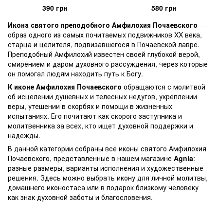
390 грн
580 грн
Икона святого преподобного Амфилохия Почаевского
—
образ одного из самых почитаемых подвижников XX века,
старца и целителя, подвизавшегося в Почаевской лавре.
Преподобный Амфилохий известен своей глубокой верой,
смирением и даром духовного рассуждения, через которые
он помогал людям находить путь к Богу.
К иконе Амфилохия Почаевского
обращаются с молитвой
об исцелении душевных и телесных недугов, укреплении
веры, утешении в скорбях и помощи в жизненных
испытаниях. Его почитают как скорого заступника и
молитвенника за всех, кто ищет духовной поддержки и
надежды.
В данной категории собраны все иконы святого Амфилохия
Почаевского, представленные в нашем магазине
Agnia
:
разные размеры, варианты исполнения и художественные
решения. Здесь можно выбрать икону для личной молитвы,
домашнего иконостаса или в подарок близкому человеку
как знак духовной заботы и благословения.