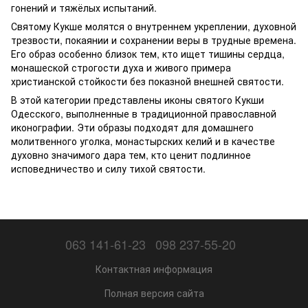
гонений и тяжёлых испытаний.
Святому Кукше молятся о внутреннем укреплении, духовной
трезвости, покаянии и сохранении веры в трудные времена.
Его образ особенно близок тем, кто ищет тишины сердца,
монашеской строгости духа и живого примера
христианской стойкости без показной внешней святости.
В этой категории представлены иконы святого Кукши
Одесского, выполненные в традиционной православной
иконографии. Эти образы подходят для домашнего
молитвенного уголка, монастырских келий и в качестве
духовно значимого дара тем, кто ценит подлинное
исповедничество и силу тихой святости.
063 141-61-23
098 237-55-20
Контактная информация
Полная версия сайта