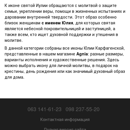
К иконе святой Иулии обращаются с молитвой о защите
семьи, укреплении веры, помощи в жизненных испытаниях и
даровании внутренней твердости. Этот образ особенно
близок женщинам
с именем Юлия
, для которых святая
является небесной покровительницей и заступницей, а
также всем, кто ищет духовной поддержки и утешения в
молитве.
В данной категории собраны все иконы Юлии Карфагенской,
представленные в нашем магазине
Agnia
: разные размеры,
варианты исполнения и художественные решения. Здесь
можно выбрать икону для личной молитвы, в подарок на
крестины, день рождения или как значимый духовный образ
для дома.
063 141-61-23
098 237-55-20
Контактная информация
Полная версия сайта