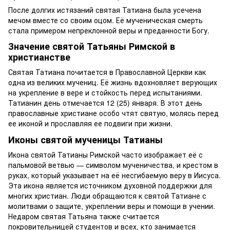
После долгих истязаний святая Татиана была усечена
мечом вместе со своим оцом. Её мученическая смерть
стала примером непреклонной веры и преданности Богу.
Значение святой Татьяны Римской в
христианстве
Святая Татиана почитается в Православной Церкви как
одна из великих мучениц. Её жизнь вдохновляет верующих
на укрепление в вере и стойкость перед испытаниями.
Татианин день отмечается 12 (25) января. В этот день
православные христиане особо чтят святую, молясь перед
ее иконой и прославляя ее подвиги при жизни.
Иконы святой мученицы Татианы
Икона святой Татианы Римской часто изображает её с
пальмовой ветвью — символом мученичества, и крестом в
руках, который указывает на её несгибаемую веру в Иисуса.
Эта икона является источником духовной поддержки для
многих христиан. Люди обращаются к святой Татиане с
молитвами о защите, укреплении веры и помощи в учении.
Недаром святая Татьяна также считается
покровительницей студентов и всех, кто занимается