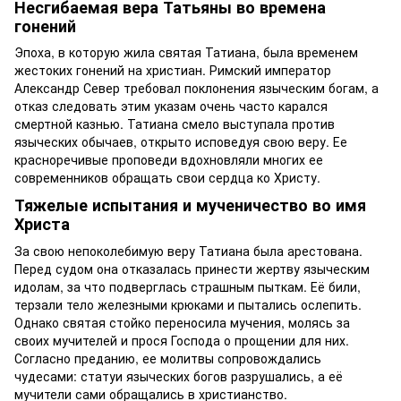
Несгибаемая вера Татьяны во времена
гонений
Эпоха, в которую жила святая Татиана, была временем
жестоких гонений на христиан. Римский император
Александр Север требовал поклонения языческим богам, а
отказ следовать этим указам очень часто карался
смертной казнью. Татиана смело выступала против
языческих обычаев, открыто исповедуя свою веру. Ее
красноречивые проповеди вдохновляли многих ее
современников обращать свои сердца ко Христу.
Тяжелые испытания и мученичество во имя
Христа
За свою непоколебимую веру Татиана была арестована.
Перед судом она отказалась принести жертву языческим
идолам, за что подверглась страшным пыткам. Её били,
терзали тело железными крюками и пытались ослепить.
Однако святая стойко переносила мучения, молясь за
своих мучителей и прося Господа о прощении для них.
Согласно преданию, ее молитвы сопровождались
чудесами: статуи языческих богов разрушались, а её
мучители сами обращались в христианство.