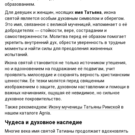
образованием.
Для девушек и женщин, носящих
имя Татьяна
, икона
святой является особым духовным символом и оберегом.
Это имя, связанное с великой мученицей, напоминает о её
добродетелях — стойкости, вере, сострадании и
самоотверженности. Молитва перед её образом помогает
укрепить внутренний дух, обрести уверенность в трудные
моменты и найти силы для преодоления жизненных
испытаний.
Икона святой становится не только источником утешения,
но и вдохновением на подражание её подвигам, учит
проявлять милосердие и сохранять верность христианским
ценностям. Ее тезки молятся перед священным
изображением о защите, духовном наставлении и помощи в
важных начинаниях, ощущая её невидимое, но сильное
духовное покровительство.
Также рекомендуем:
Икону мученицы Татьяны Римской
в
нашем каталоге Agnia.
Чудеса и духовное наследие
Многие века имя святой Татианы продолжает вдохновлять