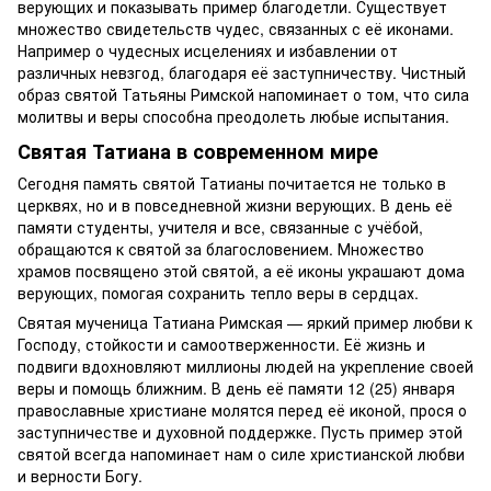
верующих и показывать пример благодетли. Существует
множество свидетельств чудес, связанных с её иконами.
Например о чудесных исцелениях и избавлении от
различных невзгод, благодаря её заступничеству. Чистный
образ святой Татьяны Римской напоминает о том, что сила
молитвы и веры способна преодолеть любые испытания.
Святая Татиана в современном мире
Сегодня память святой Татианы почитается не только в
церквях, но и в повседневной жизни верующих. В день её
памяти студенты, учителя и все, связанные с учёбой,
обращаются к святой за благословением. Множество
храмов посвящено этой святой, а её иконы украшают дома
верующих, помогая сохранить тепло веры в сердцах.
Святая мученица Татиана Римская — яркий пример любви к
Господу, стойкости и самоотверженности. Её жизнь и
подвиги вдохновляют миллионы людей на укрепление своей
веры и помощь ближним. В день её памяти 12 (25) января
православные христиане молятся перед её иконой, прося о
заступничестве и духовной поддержке. Пусть пример этой
святой всегда напоминает нам о силе христианской любви
и верности Богу.