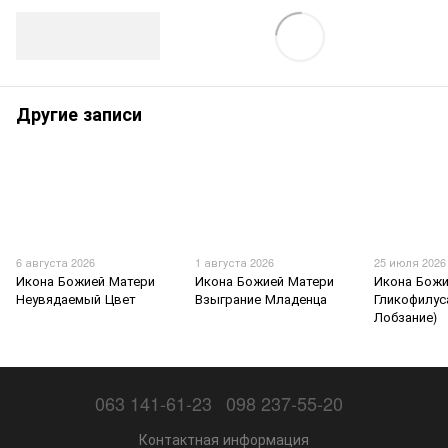
Другие записи
6 августа 2026
1 августа 2026
25 июля 2026
Икона Божией Матери
Икона Божией Матери
Икона Божи
Неувядаемый Цвет
Взыграние Младенца
Гликофилус
Лобзание)
063 141-61-23
098 237-55-20
Контактная информация