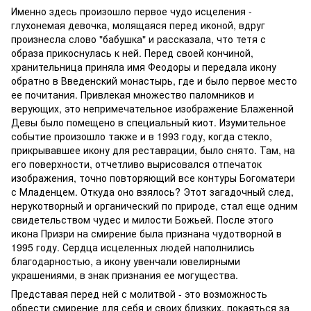
Именно здесь произошло первое чудо исцеления -
глухонемая девочка, молящаяся перед иконой, вдруг
произнесла слово "бабушка" и рассказала, что тетя с
образа прикоснулась к ней. Перед своей кончиной,
хранительница приняла имя Феодоры и передала икону
обратно в Введенский монастырь, где и было первое место
ее почитания. Привлекая множество паломников и
верующих, это непримечательное изображение Блаженной
Девы было помещено в специальный киот. Изумительное
событие произошло также и в 1993 году, когда стекло,
прикрывавшее икону для реставрации, было снято. Там, на
его поверхности, отчетливо вырисовался отпечаток
изображения, точно повторяющий все контуры Богоматери
с Младенцем. Откуда оно взялось? Этот загадочный след,
нерукотворный и органический по природе, стал еще одним
свидетельством чудес и милости Божьей. После этого
икона Призри на смирение была признана чудотворной в
1995 году. Сердца исцеленных людей наполнились
благодарностью, а икону увенчали ювелирными
украшениями, в знак признания ее могущества.
Представая перед ней с молитвой - это возможность
обрести смирение для себя и своих близких, покаяться за