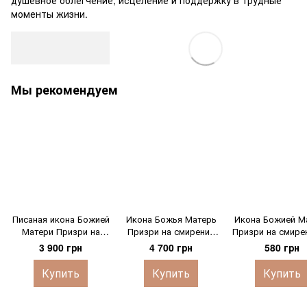
душевное облегчение, исцеление и поддержку в трудные
моменты жизни.
Мы рекомендуем
Писаная икона Божией
Икона Божья Матерь
Икона Божией М
Матери Призри на
Призри на смирение
Призри на смире
смирение 15,5 Х 20 см
писаная на холсте 19 Х
Х 19 см
3 900 грн
4 700 грн
580 грн
26 см
Купить
Купить
Купить