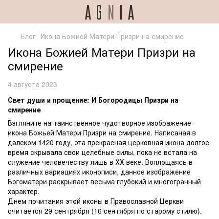
Блог
Икона Божией Матери Призри на смирение
Икона Божией Матери Призри на
смирение
4 августа 2023
Свет души и прощение: И Богородицы Призри на
смирение
Взгляните на таинственное чудотворное изображение -
икона Божьей Матери Призри на смирение. Написаная в
далеком 1420 году, эта прекрасная церковная икона долгое
время скрывала свои целебные силы, пока не встала на
служение человечеству лишь в ХХ веке. Воплощаясь в
различных вариациях иконописи, данное изображение
Богоматери раскрывает весьма глубокий и многогранный
характер.
Днем почитания этой иконы в Православной Церкви
считается 29 сентрября (16 сентября по старому стилю).