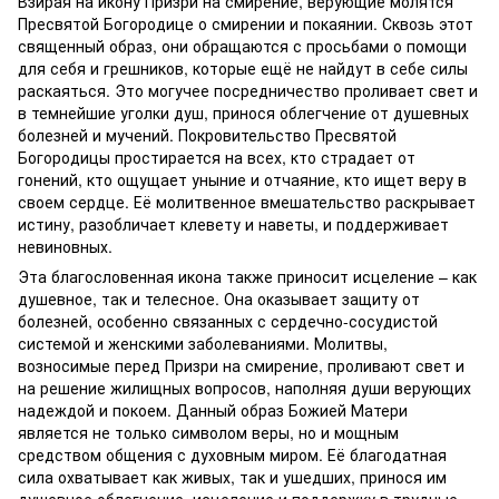
Взирая на икону Призри на смирение, верующие молятся
Пресвятой Богородице о смирении и покаянии. Сквозь этот
священный образ, они обращаются с просьбами о помощи
для себя и грешников, которые ещё не найдут в себе силы
раскаяться. Это могучее посредничество проливает свет и
в темнейшие уголки душ, принося облегчение от душевных
болезней и мучений. Покровительство Пресвятой
Богородицы простирается на всех, кто страдает от
гонений, кто ощущает уныние и отчаяние, кто ищет веру в
своем сердце. Её молитвенное вмешательство раскрывает
истину, разобличает клевету и наветы, и поддерживает
невиновных.
Эта благословенная икона также приносит исцеление – как
душевное, так и телесное. Она оказывает защиту от
болезней, особенно связанных с сердечно-сосудистой
системой и женскими заболеваниями. Молитвы,
возносимые перед Призри на смирение, проливают свет и
на решение жилищных вопросов, наполняя души верующих
надеждой и покоем. Данный образ Божией Матери
является не только символом веры, но и мощным
средством общения с духовным миром. Её благодатная
сила охватывает как живых, так и ушедших, принося им