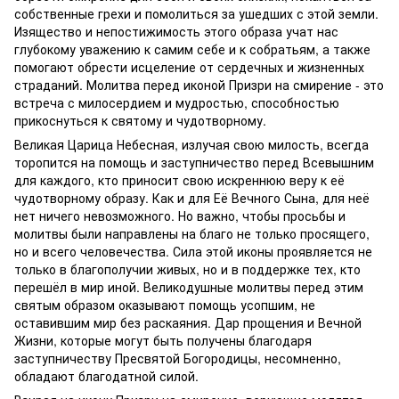
собственные грехи и помолиться за ушедших с этой земли.
Изящество и непостижимость этого образа учат нас
глубокому уважению к самим себе и к собратьям, а также
помогают обрести исцеление от сердечных и жизненных
страданий. Молитва перед иконой Призри на смирение - это
встреча с милосердием и мудростью, способностью
прикоснуться к святому и чудотворному.
Великая Царица Небесная, излучая свою милость, всегда
торопится на помощь и заступничество перед Всевышним
для каждого, кто приносит свою искреннюю веру к её
чудотворному образу. Как и для Её Вечного Сына, для неё
нет ничего невозможного. Но важно, чтобы просьбы и
молитвы были направлены на благо не только просящего,
но и всего человечества. Сила этой иконы проявляется не
только в благополучии живых, но и в поддержке тех, кто
перешёл в мир иной. Великодушные молитвы перед этим
святым образом оказывают помощь усопшим, не
оставившим мир без раскаяния. Дар прощения и Вечной
Жизни, которые могут быть получены благодаря
заступничеству Пресвятой Богородицы, несомненно,
обладают благодатной силой.