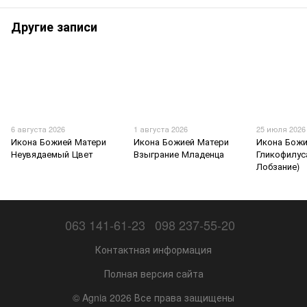
Другие записи
6 августа 2026
1 августа 2026
25 июля 2026
Икона Божией Матери
Икона Божией Матери
Икона Божи
Неувядаемый Цвет
Взыграние Младенца
Гликофилус
Лобзание)
063 141-61-23
098 237-55-20
Контактная информация
Полная версия сайта
© Agnia 2026 Все права защищены