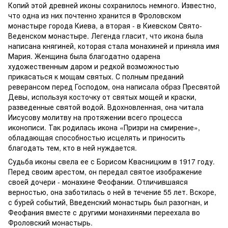
Копий этой древней иконы сохранилось немного. Известно,
что одна из них почтенно хранится в Фроловском
монастыре города Киева, а вторая - в Киевском Свято-
Веденском монастыре. Легенда гласит, что икона была
написана княгиней, которая стала монахиней и приняла имя
Мария. Женщина была благодатно одарена
художественным даром и редкой возможностью
прикасаться к мощам святых. С полным преданий
реверансом перед Господом, она написала образ Пресвятой
Девы, используя косточку от святых мощей и краски,
разведенные святой водой. Вдохновленная, она читала
Иисусову молитву на протяжении всего процесса
иконописи. Так родилась икона «Призри на смирение»,
обладающая способностью исцелять и приносить
благодать тем, кто в ней нуждается.
Судьба иконы свела ее с Борисом Квасницким в 1917 году.
Перед своим арестом, он передал святое изображение
своей дочери - монахине Феофании. Отличившаяся
верностью, она заботилась о ней в течение 55 лет. Вскоре,
с бурей событий, Введенский монастырь был разогнан, и
Феофания вместе с другими монахинями переехала во
Фроловский монастырь.