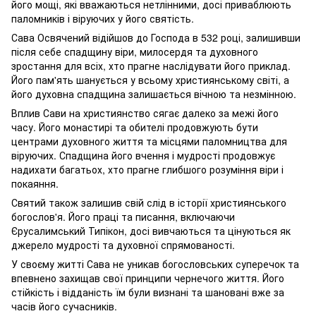
його мощі, які вважаються нетлінними, досі приваблюють
паломників і віруючих у його святість.
Сава Освячений відійшов до Господа в 532 році, залишивши
після себе спадщину віри, милосердя та духовного
зростання для всіх, хто прагне наслідувати його приклад.
Його пам'ять шанується у всьому християнському світі, а
його духовна спадщина залишається вічною та незмінною.
Вплив Сави на християнство сягає далеко за межі його
часу. Його монастирі та обителі продовжують бути
центрами духовного життя та місцями паломництва для
віруючих. Спадщина його вчення і мудрості продовжує
надихати багатьох, хто прагне глибшого розуміння віри і
покаяння.
Святий також залишив свій слід в історії християнського
богослов'я. Його праці та писання, включаючи
Єрусалимський Типікон, досі вивчаються та цінуються як
джерело мудрості та духовної спрямованості.
У своєму житті Сава не уникав богословських суперечок та
впевнено захищав свої принципи чернечого життя. Його
стійкість і відданість їм були визнані та шановані вже за
часів його сучасників.