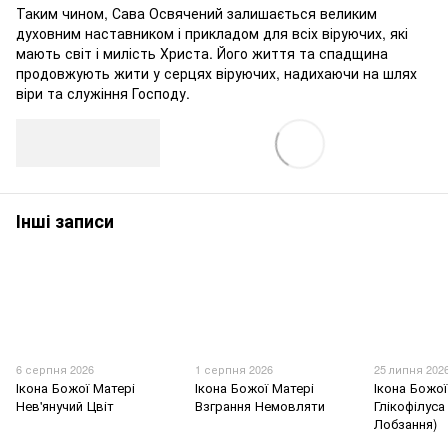
Таким чином, Сава Освячений залишається великим
духовним наставником і прикладом для всіх віруючих, які
мають світ і милість Христа. Його життя та спадщина
продовжують жити у серцях віруючих, надихаючи на шлях
віри та служіння Господу.
Інші записи
6 серпня 2026
1 серпня 2026
25 липня 202
Ікона Божої Матері
Ікона Божої Матері
Ікона Божої
Нев'янучий Цвіт
Взграння Немовляти
Глікофілуса
Лобзання)