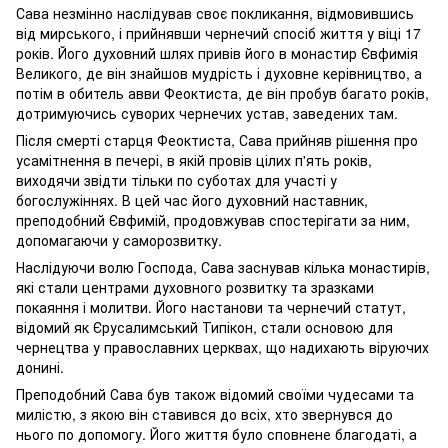
Сава незмінно наслідував своє покликання, відмовившись
від мирського, і прийнявши чернечий спосіб життя у віці 17
років. Його духовний шлях привів його в монастир Євфимія
Великого, де він знайшов мудрість і духовне керівництво, а
потім в обитель авви Феоктиста, де він пробув багато років,
дотримуючись суворих чернечих устав, заведених там.
Після смерті старця Феоктиста, Сава прийняв рішення про
усамітнення в печері, в якій провів цілих п'ять років,
виходячи звідти тільки по суботах для участі у
богослужіннях. В цей час його духовний наставник,
преподобний Євфимій, продовжував спостерігати за ним,
допомагаючи у саморозвитку.
Наслідуючи волю Господа, Сава заснував кілька монастирів,
які стали центрами духовного розвитку та зразками
покаяння і молитви. Його настанови та чернечий статут,
відомий як Єрусалимський Типікон, стали основою для
чернецтва у православних церквах, що надихають віруючих
донині.
Преподобний Сава був також відомий своїми чудесами та
милістю, з якою він ставився до всіх, хто звернувся до
нього по допомогу. Його життя було сповнене благодаті, а