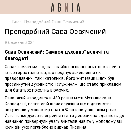
Блог
Преподобний Сава Освячений
Преподобний Сава Освячений
9 березня 2024
Сава Освячений: Символ духовної величі та
благодаті
Сава Освячений – одна з найбільш шанованих постатей в
історії християнства, що поєднує захоплення як
православних, так і католиків. Його життєвий шлях був
просякнутий духовністю і служінням, що стало прикладом
для багатьох поколінь віруючих.
Сава, який народився в 439 році в місті Муталаска, в
Каппадокії, почав свій шлях служіння ще в дитинстві,
вступивши у монастир святої Флавіани у віці вісім років.
Його тонке духовне сприйняття та дивовижна здатність до
навчання привернули увагу вчителів навіть у молодому віці,
коли він уже поглиблено вивчав Писання.