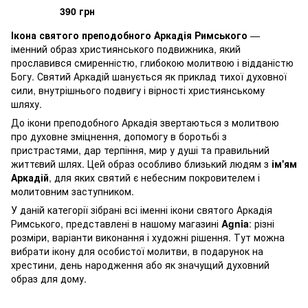
390 грн
Ікона святого преподобного Аркадія Римського
—
іменний образ християнського подвижника, який
прославився смиренністю, глибокою молитвою і відданістю
Богу. Святий Аркадій шанується як приклад тихої духовної
сили, внутрішнього подвигу і вірності християнському
шляху.
До ікони преподобного Аркадія звертаються з молитвою
про духовне зміцнення, допомогу в боротьбі з
пристрастями, дар терпіння, мир у душі та правильний
життєвий шлях. Цей образ особливо близький людям з
ім'ям
Аркадій
, для яких святий є небесним покровителем і
молитовним заступником.
У даній категорії зібрані всі іменні ікони святого Аркадія
Римського, представлені в нашому магазині
Agnia
: різні
розміри, варіанти виконання і художні рішення. Тут можна
вибрати ікону для особистої молитви, в подарунок на
хрестини, день народження або як значущий духовний
образ для дому.