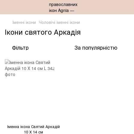
Іменні ікони
Чоловічі іменні ікони
Ікони святого Аркадія
Фільтр
За популярністю
Іменна ікона Святий Аркадій
10 Х 14 см