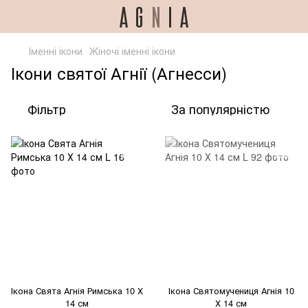
Іменні ікони
Жіночі іменні ікони
Ікони святої Агнії (Агнесси)
Фільтр
За популярністю
Ікона Свята Агнія Римська 10 Х
Ікона Святомучениця Агнія 10
14 см
Х 14 см