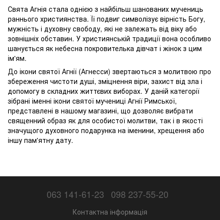
Свята Агнія стала однією з найбільш шанованих мучениць
раннього християнства. Її подвиг символізує вірність Богу,
мужність і духовну свободу, які не залежать від віку або
зовнішніх обставин. У християнській традиції вона особливо
шанується як небесна покровителька дівчат і жінок з цим
ім'ям.
До ікони святої Агнії (Агнесси) звертаються з молитвою про
збереження чистоти душі, зміцнення віри, захист від зла і
допомогу в складних життєвих виборах. У даній категорії
зібрані іменні ікони святої мучениці Агнії Римської,
представлені в нашому магазині, що дозволяє вибрати
священний образ як для особистої молитви, так і в якості
значущого духовного подарунка на іменини, хрещення або
іншу пам'ятну дату.
063 141-61-23
098 237-55-20
Контактна інформація