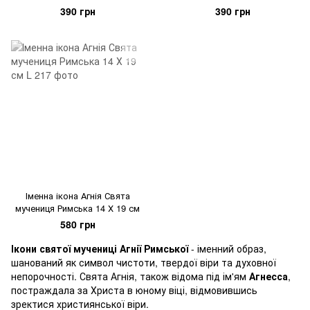
390 грн
390 грн
Іменна ікона Агнія Свята
мучениця Римська 14 Х 19 см
580 грн
Ікони святої мучениці Агнії Римської
- іменний образ,
шанований як символ чистоти, твердої віри та духовної
непорочності. Свята Агнія, також відома під ім'ям
Агнесса
,
постраждала за Христа в юному віці, відмовившись
зректися християнської віри.