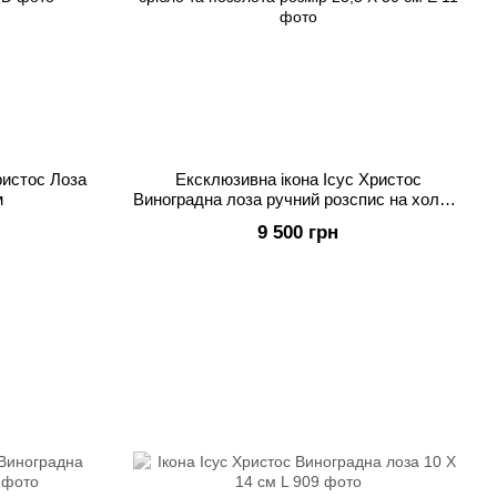
ристос Лоза
Ексклюзивна ікона Ісус Христос
м
Виноградна лоза ручний розспис на холсті,
срібло та позолота розмір 23,5 Х 30 см
9 500 грн