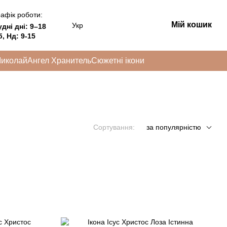
афік роботи:
Мій кошик
Укр
удні дні:
9–18
, Нд: 9-15
Миколай
Ангел Хранитель
Сюжетні ікони
Сортування:
за популярністю