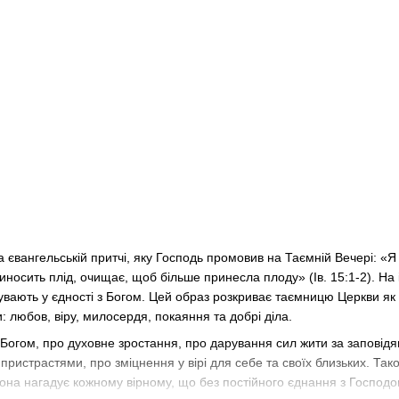
євангельській притчі, яку Господь промовив на Таємній Вечері: «Я
риносить плід, очищає, щоб більше принесла плоду» (Ів. 15:1-2). На 
ребувають у єдності з Богом. Цей образ розкриває таємницю Церкви 
: любов, віру, милосердя, покаяння та добрі діла.
Богом, про духовне зростання, про дарування сил жити за заповід
 пристрастями, про зміцнення у вірі для себе та своїх близьких. Та
ікона нагадує кожному вірному, що без постійного єднання з Господом