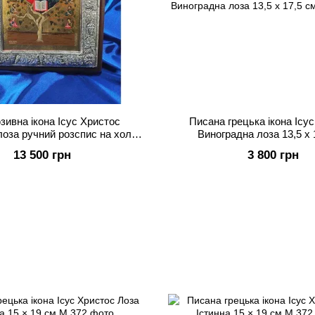
зивна ікона Ісус Христос
Писана грецька ікона Ісу
оза ручний розспис на холсті,
Виноградна лоза 13,5 x 
 позолота розмір 27 Х 34 см
13 500 грн
3 800 грн