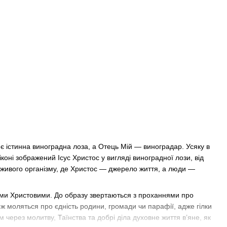
 є істинна виноградна лоза, а Отець Мій — виноградар. Усяку в
іконі зображений Ісус Христос у вигляді виноградної лози, від
як живого організму, де Христос — джерело життя, а люди —
ями Христовими. До образу звертаються з проханнями про
кож моляться про єдність родини, громади чи парафії, адже гілки
 через молитву, Таїнства та добрі діла духовне життя в’яне, як