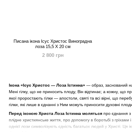
Писана ікона Ісус Христос Виноградна
лоза 15,5 Х 20 см
2 800 грн
Ікона «Ісус Христос — Лоза Істинна»
— образ, заснований на 
Мені гілку, що не приносить плоду, Він відтинає; а кожну, що п
якої проростають гілки — апостоли, святі та всі вірні, що пе
гілки, які лише в єднанні з Ним можуть приносити духовні плоди
Перед іконою Христа Лоза Істинна моляться
про єднання з 
плідне християнське життя, про допомогу в боротьбі з гріхами і
однієї лози символізують єдність багатьох людей у Христі. Ця 