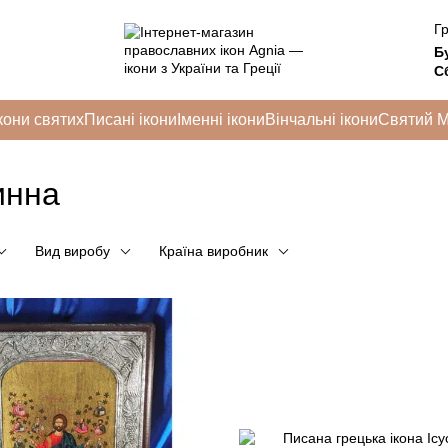
Гр
Б
Сб
кони святих
Писані ікони
Іменні ікони
Вінчальні ікони
Святий 
инна
Вид виробу
Країна виробник