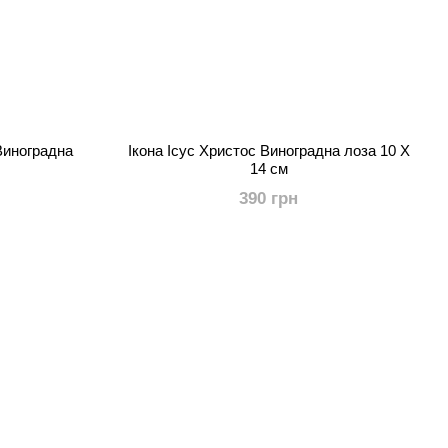
Виноградна
Ікона Ісус Христос Виноградна лоза 10 Х
м
14 см
390 грн