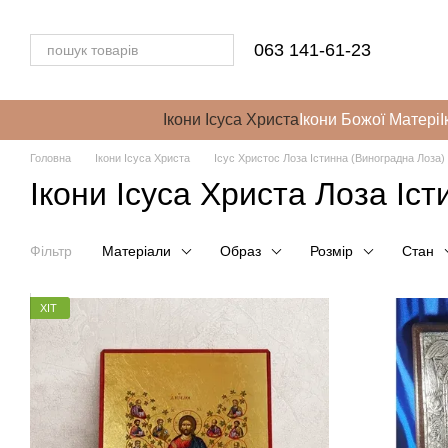
Перейти до основного контенту
063 141-61-23
Ікони Ісуса Христа
Ікони Божої Матері
І
Головна
Ікони Ісуса Христа
Ісус Христос Лоза Істинна (Виноградна Лоза)
Ікони Ісуса Христа Лоза Іст
Фільтр
Матеріали
Образ
Розмір
Стан
ХІТ