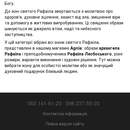
Богу.
До ікон святого Рафаїла звертаються з молитвою про
здоров'я, духовне зцілення, захист від зла, зміцнення віри
та допомогу в життєвих випробуваннях. Ці священні образи
шануються як джерело втіхи, надії та небесного
заступництва.
У цій категорії зібрані всі ікони святого Рафаїла,
представлені в нашому магазині
Agnia
: образи
архангела
Рафаїла
і преподобномученика
Рафаїла Лесбоського
, різні
розміри, варіанти виконання і художні рішення. Тут можна
вибрати ікону для особистої молитви або як значущий
духовний подарунок близькій людині.
063 141-61-23
098 237-55-20
Контактна інформація
Повна версія сайту