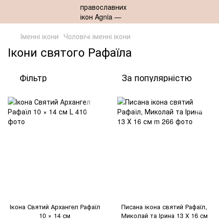
Іменні ікони
Чоловічі іменні ікони
Ікони святого Рафаїла
Фільтр
За популярністю
Ікона Святий Архангел Рафаїл
Писана ікона святий Рафаїл,
10 × 14 см
Миколай та Ірина 13 Х 16 см