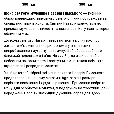
390 грн
390 грн
Ікона святого мученика Назарія Римського
— іменний
образ ранньохристиянського святого, який постраждав за
сповідання віри в Христа. Святий Назарій шанується як
приклад мужності, стійкості та відданості Богу навіть перед
обличчям мук.
До ікони святого Назарія звертаються з молитвою про
захист сім'ї, зміцнення віри, допомогу в життєвих
випробуваннях і духовну підтримку. Цей образ особливо
близький чоловікам
з ім'ям Назарій
, для яких святий є
небесним покровителем і заступником, а також всім, хто
шукає сили і розради в молитві.
У цій категорії зібрані всі ікони святого Назарія Римського,
представлені в нашому магазині
Agnia
: різні розміри,
варіанти виконання і художні рішення. Тут можна вибрати
ікону для особистої молитви, в подарунок на хрестини, день
народження або як значущий духовний образ для дому.