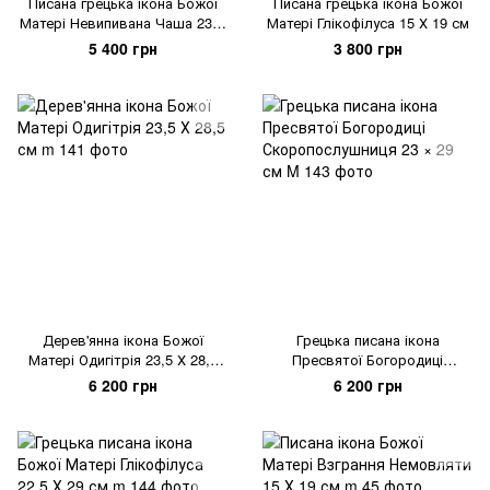
Писана грецька ікона Божої
Писана грецька ікона Божої
Матері Невипивана Чаша 23 ×
Матері Глікофілуса 15 Х 19 см
29 см
5 400 грн
3 800 грн
Дерев'янна ікона Божої
Грецька писана ікона
Матері Одигітрія 23,5 Х 28,5
Пресвятої Богородиці
см
Скоропослушниця 23 × 29 см
6 200 грн
6 200 грн