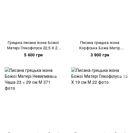
Грецька писана ікона Божої
Писана грецька ікона
Матері Глікофілуса 22,5 Х 29
Корфська Божа Матір
см
(Керкіра) 16 × 20 см
5 400 грн
3 900 грн