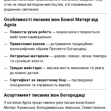
стає не лише витвором мистецтва, а й справжньою
родинною святинею.
Особливості писаних ікон Божої Матері від
Agnia
Повністю ручна робота
— кожна ікона створюється
майстром індивідуально.
Православні канони
— дотримання традиційних
іконографічних образів Пресвятої Богородиці.
Натуральні матеріали
— дерево, левкас, яєчна темпера
та сусальне золото.
Грецькі майстерні
— висока якість виконання та увага
до кожної деталі.
Сертифікат на зворотному боці
— підтверджує
походження та справжність виробу.
Асортимент писаних ікон Богородиці
У каталозі Agnia представлені різні писані ікони Божої
Матері: Казанська, Володимирська, Іверська, Семистрільна,