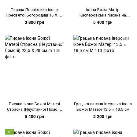
Писана Почаївська ікона
Ікона Божа Матір
Пресвятої Богородиці 15 Х 19
Касперовська писана на
см
холсті 22,5 Х 29 см
3 800 грн
5 400 грн
Писана ікона Божої Матері
Грецька писана Іверська ікона
Страсна (Неустанної Помочі)
Божої Матері 13,5 × 16,5 см
22,5 Х 29 см
5 400 грн
2 200 грн
ХІТ