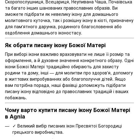
Скоропослушниця, Всецариця, Неупивана Чаша, Почаївська
та багато інших шанованих православних образів. Ви
зможете підібрати як невелику ікону для домашнього
молитовного куточка, так і розкішну ікону в кіоті, призначену
для пам'ятного дарунка, родинного благословення або
оздоблення домашнього іконостасу.
Як обрати писану ікону Божої Матері
При виборі ікони важливо враховувати не лише її розмір та
оформлення, а й духовне значення конкретного образу. Одні
ікони Божої Матері традиційно обирають для захисту
родини та дому, інші — для молитви про здоров'я, допомогу
в життєвих випробуваннях або благополуччя дітей. Якщо
вам потрібна порада, наші фахівці допоможуть підібрати
писану ікону відповідно до православних традицій і ваших
побажань.
Чому варто купити писану ікону Божої Матері
в Agnia
✓ Великий вибір писаних ікон Пресвятої Богородиці
грецького виробництва.