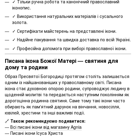
✓ Тільки ручна робота та канонічний православний
іконопис.
✓ Використання натуральних матеріалів і сусального
золота.
✓ Сертифікати майстерень на представлені ікони.
✓ Надійне пакування та швидка доставка по всій Україні.
✓ Професійна допомога при виборі православної ікони.
Писана ікона Божої Матері — святиня для
дому та родини
Образ Пресвятої Богородиці протягом століть залишається
одним із найшанованіших у православному світі. Писана
ікона стає духовною опорою родини, супроводжує людину в
щоденній молитві та передається наступним поколінням як
дорогоцінна родинна святиня. Саме тому такі ікони часто
обирають як пам'ятний дарунок на вінчання, новосілля,
ювілей, хрестини та інші важливі події.
🔗
Також рекомендуємо подивитися:
—
Всі писані ікони від магазину Agnia
—
Писані ікони Ісуса Христа