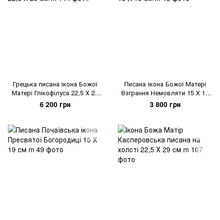
Грецька писана ікона Божої
Писана ікона Божої Матері
Матері Глікофілуса 22,5 Х 29
Взграння Немовляти 15 Х 19
см
см
6 200 грн
3 800 грн