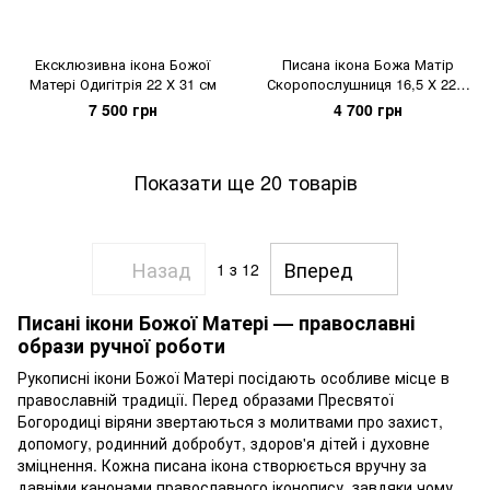
Ексклюзивна ікона Божої
Писана ікона Божа Матір
Матері Одигітрія 22 Х 31 см
Скоропослушниця 16,5 Х 22,5
см
7 500 грн
4 700 грн
Показати ще 20 товарів
Назад
Вперед
1
з 12
Писані ікони Божої Матері — православні
образи ручної роботи
Рукописні ікони Божої Матері посідають особливе місце в
православній традиції. Перед образами Пресвятої
Богородиці віряни звертаються з молитвами про захист,
допомогу, родинний добробут, здоров'я дітей і духовне
зміцнення. Кожна писана ікона створюється вручну за
давніми канонами православного іконопису, завдяки чому