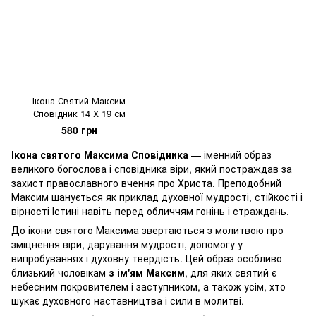
Ікона Святий Максим
Сповідник 14 Х 19 см
580 грн
Ікона святого Максима Сповідника
— іменний образ
великого богослова і сповідника віри, який постраждав за
захист православного вчення про Христа. Преподобний
Максим шанується як приклад духовної мудрості, стійкості і
вірності Істині навіть перед обличчям гонінь і страждань.
До ікони святого Максима звертаються з молитвою про
зміцнення віри, дарування мудрості, допомогу у
випробуваннях і духовну твердість. Цей образ особливо
близький чоловікам
з ім'ям Максим
, для яких святий є
небесним покровителем і заступником, а також усім, хто
шукає духовного наставництва і сили в молитві.