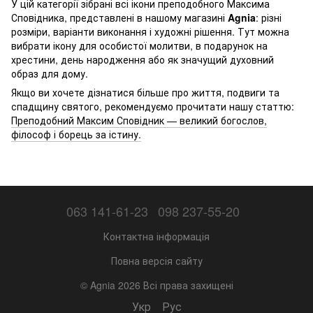
У цій категорії зібрані всі ікони преподобного Максима
Сповідника, представлені в нашому магазині
Agnia
: різні
розміри, варіанти виконання і художні рішення. Тут можна
вибрати ікону для особистої молитви, в подарунок на
хрестини, день народження або як значущий духовний
образ для дому.
Якщо ви хочете дізнатися більше про життя, подвиги та
спадщину святого, рекомендуємо прочитати нашу статтю:
Преподобний Максим Сповідник — великий богослов,
філософ і борець за істину.
063 141-61-23
098 237-55-20
Контактна інформація
Повна версія сайту
© Agnia 2026 Всі права захищені
Укр
Рус