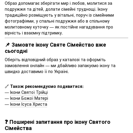
Образ допомагає зберігати мир і любов, молитися за
подружжя та дітей, долати сімейні труднощі. Ікону
традиційно розміщують у вітальні, поруч із сімейними
фотографіями, у спальні подружжя або в спільному
молитовному куточку — як постійне нагадування про
вірність і взаємну підтримку.
📌 Замовте ікону Святе Сімейство вже
сьогодні
Оберіть відповідний образ у каталозі та оформіть
замовлення онлайн — ми дбайливо запакуємо ікону та
швидко доставимо її по Україні.
🔗
Також рекомендуємо подивитися:
—
Ікони Святої Трійці
—
Ікони Божої Матері
—
Ікони Ісуса Христа
❓ Поширені запитання про ікону Святого
Сімейства