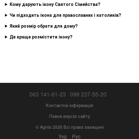
Кому дарують ікону Святого Сімейства?
Чи підходить ікона для православних і католиків?
Який розмір обрати для дому?
Де краще розмістити ікону?
063 141-61-23
098 237-55-20
Контактна інформація
Повна версія сайту
© Agnia 2026 Всі права захищені
Укр
Рус