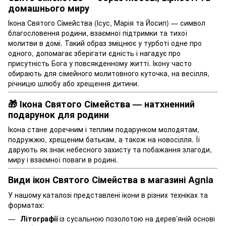
домашнього миру
Ікона Святого Сімейства (Ісус, Марія та Йосип) — символ
благословення родини, взаємної підтримки та тихої
молитви в домі. Такий образ зміцнює у турботі одне про
одного, допомагає зберігати єдність і нагадує про
присутність Бога у повсякденному житті. Ікону часто
обирають для сімейного молитовного куточка, на весілля,
річницю шлюбу або хрещення дитини.
🎁 Ікона Святого Сімейства — натхненний
подарунок для родини
Ікона стане доречним і теплим подарунком молодятам,
подружжю, хрещеним батькам, а також на новосілля. Її
дарують як знак небесного захисту та побажання злагоди,
миру і взаємної поваги в родині.
Види ікон Святого Сімейства в магазині Agnia
У нашому каталозі представлені ікони в різних техніках та
форматах:
Літографії
із сусальною позолотою на дерев’яній основі