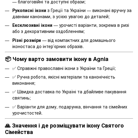
— благоговійні та доступні образи;
Рукописні ікони
з Греції та України — виконані вручну за
давніми канонами, з усією увагою до деталей;
Ексклюзивні ікони
— урочисті варіанти, зокрема в ризі
або з декоративним оздобленням;
Різні розміри
— від компактних для домашнього
іконостаса до інтер’єрних образів.
📦 Чому варто замовити ікону в Agnia
✅ Справжні православні ікони з України та Греції;
✅ Ручна робота, якісні матеріали та канонічність
виконання;
✅ Швидка доставка по Україні та дбайливе пакування
святинь;
✅ Варіанти для дому, подарунка, вінчання та сімейних
урочистостей.
🙏 Значення і де розміщувати ікону Святого
Сімейства