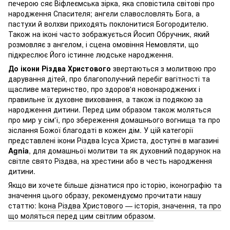
печерою сяє Віфлеємська зірка, яка сповістила світові про
народження Спасителя; ангели славословлять Бога, а
пастухи й волхви приходять поклонитися Богородителю.
Також на іконі часто зображується Йосип Обручник, який
розмовляє з ангелом, і сцена омовіння Немовляти, що
підкреслює Його істинне людське народження.
До ікони Різдва Христового
звертаються з молитвою про
дарування дітей, про благополучний перебіг вагітності та
щасливе материнство, про здоров'я новонароджених і
правильне їх духовне виховання, а також із подякою за
народження дитини. Перед цим образом також моляться
про мир у сім'ї, про збереження домашнього вогнища та про
зіслання Божої благодаті в кожен дім. У цій категорії
представлені ікони Різдва Ісуса Христа, доступні в магазині
Agnia
, для домашньої молитви та як духовний подарунок на
світле свято Різдва, на хрестини або в честь народження
дитини.
Якщо ви хочете більше дізнатися про історію, іконографію та
значення цього образу, рекомендуємо прочитати нашу
статтю:
Ікона Різдва Христового — історія, значення, та про
що моляться перед цим світлим образом
.