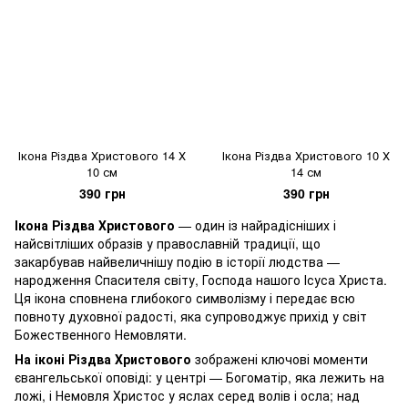
Ікона Різдва Христового 14 Х
Ікона Різдва Христового 10 Х
10 см
14 см
390 грн
390 грн
Ікона Різдва Христового
— один із найрадісніших і
найсвітліших образів у православній традиції, що
закарбував найвеличнішу подію в історії людства —
народження Спасителя світу, Господа нашого Ісуса Христа.
Ця ікона сповнена глибокого символізму і передає всю
повноту духовної радості, яка супроводжує прихід у світ
Божественного Немовляти.
На іконі Різдва Христового
зображені ключові моменти
євангельської оповіді: у центрі — Богоматір, яка лежить на
ложі, і Немовля Христос у яслах серед волів і осла; над