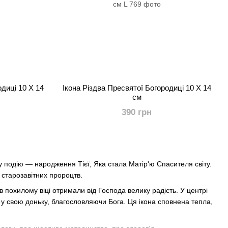
одиці 10 Х 14
Ікона Різдва Пресвятої Богородиці 10 Х 14
см
390 грн
у подію — народження Тієї, Яка стала Матір'ю Спасителя світу.
 старозавітних пророцтв.
 в похилому віці отримали від Господа велику радість. У центрі
 у свою доньку, благословляючи Бога. Ця ікона сповнена тепла,