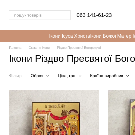
Перейти до основного контенту
063 141-61-23
Ікони Ісуса Христа
Ікони Божої Матері
І
Головна
Сюжетні ікони
Різдво Пресвятої Богородиці
Ікони Різдво Пресвятої Бог
Фільтр
Образ
Ціна, грн
Країна виробник