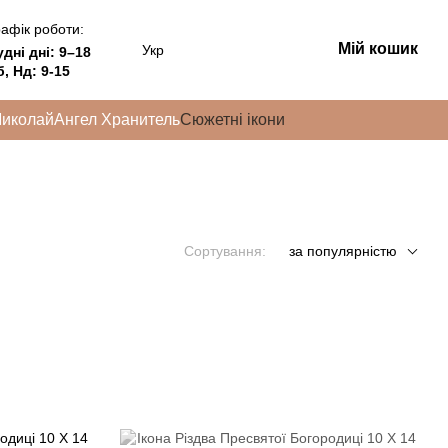
афік роботи:
Мій кошик
Укр
удні дні:
9–18
, Нд: 9-15
Миколай
Ангел Хранитель
Сюжетні ікони
Сортування:
за популярністю