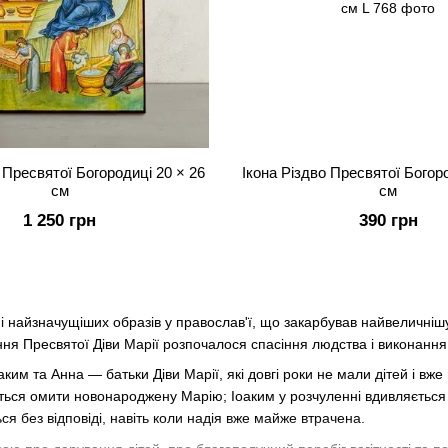
 Пресвятої Богородиці 20 × 26
Ікона Різдво Пресвятої Богор
см
см
1 250 грн
390 грн
і найзначущіших образів у православ'ї, що закарбував найвеличніш
ння Пресвятої Діви Марії розпочалося спасіння людства і виконання
ким та Анна — батьки Діви Марії, які довгі роки не мали дітей і вже
уються омити новонароджену Марію; Іоаким у розчуленні вдивляється
ся без відповіді, навіть коли надія вже майже втрачена.