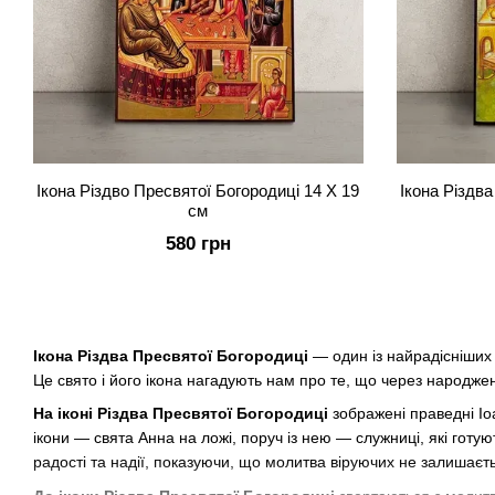
Ікона Різдво Пресвятої Богородиці 14 Х 19
Ікона Різдва
см
580 грн
Ікона Різдва Пресвятої Богородиці
— один із найрадісніших 
Це свято і його ікона нагадують нам про те, що через народже
На іконі Різдва Пресвятої Богородиці
зображені праведні Іоа
ікони — свята Анна на ложі, поруч із нею — служниці, які гот
радості та надії, показуючи, що молитва віруючих не залишаєть