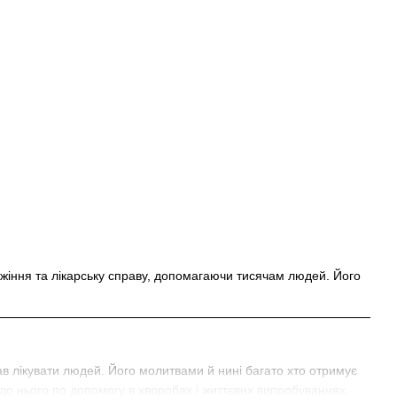
лужіння та лікарську справу, допомагаючи тисячам людей. Його
ав лікувати людей. Його молитвами й нині багато хто отримує
 до нього по допомогу в хворобах і життєвих випробуваннях.