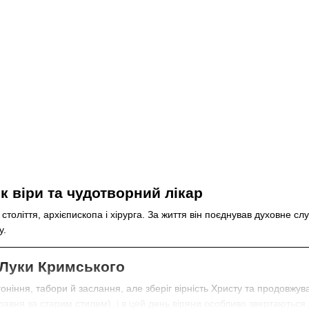
 віри та чудотворний лікар
століття, архієпископа і хірурга. За життя він поєднував духовне с
у.
 Луки Кримського
іння, табори й заслання, але зберіг вірність Христу та продовжув
травня за старим стилем), і в цей день віряни особливо звертаються