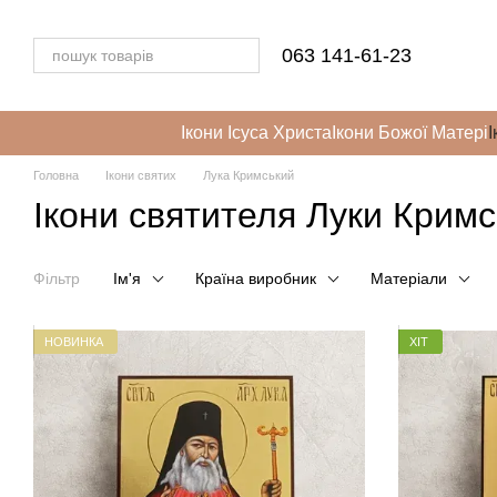
Перейти до основного контенту
063 141-61-23
Ікони Ісуса Христа
Ікони Божої Матері
І
Головна
Ікони святих
Лука Кримський
Ікони святителя Луки Кримс
Фільтр
Ім'я
Країна виробник
Матеріали
НОВИНКА
ХІТ