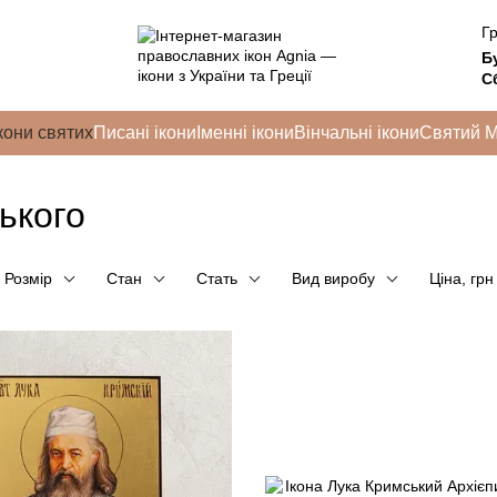
Гр
Б
Сб
кони святих
Писані ікони
Іменні ікони
Вінчальні ікони
Святий 
ького
Розмір
Стан
Стать
Вид виробу
Ціна, грн