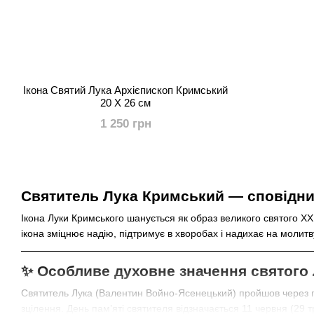
Ікона Святий Лука Архієпископ Кримський
20 Х 26 см
1 250 грн
Святитель Лука Кримський — сповідник
Ікона Луки Кримського шанується як образ великого святого ХХ 
ікона зміцнює надію, підтримує в хворобах і надихає на молитв
✨ Особливе духовне значення святого
Святитель Лука (Валентин Войно-Ясенецький) пройшов через гон
зцілення. День пам’яті святителя відзначається 11 червня (29 