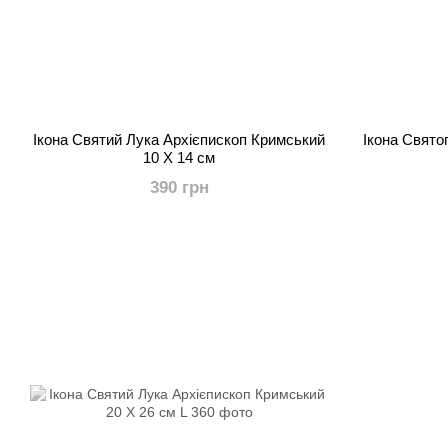
Ікона Святий Лука Архієпископ Кримський
Ікона Свято
10 Х 14 см
390 грн