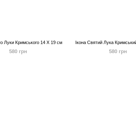
го Луки Кримського 14 Х 19 см
Ікона Святий Лука Кримський
580 грн
580 грн