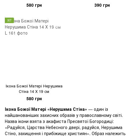
580 грн
390 грн
ХІТ
Ікона Божої Матері Нерушима
Стіна 14 Х 19 см
580 грн
Ікона Божої Матері «Нерушима Стіна»
— один із
найшанованіших захисних образів у православному світі.
Назва ікони взята з акафиста Пресвятої Богородиці:
«Радуйся, Царства Небесного двері, радуйся, Нерушима
Стіно, захищення і прибіжище християн». Образ належить