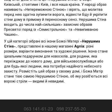
Київській, стоятиме і Київ, і вся наша країна. У народі образ
називають «Непереможною Стіною» і вірять, що молитва
перед нею здатна зупинити ворога, відвести біду й укріпити
стіни дому в прямому й переносному сенсі. Нерушима Стіна
входить до числа най«сильніших» захисних образів
Пресвятої поряд із «Семистрільною» та «Невипиваною
Чашею».
У цій категорії зібрані всі ікони Божої Матері «
Нерушима
Стіна
», представлені в нашому магазині
Agnia
: різні
розміри, варіанти виконання та художні рішення. Ікона стане
ідеальним подарунком для новоселів, для родини, яка
переїжджає до нового дому, для військовослужбовця або
для будь-якої людини, яка потребує надійного небесного
захисту. Розмістіть цей образ у своєму домі, і Божа Матір
стане тією самою Нерушимою Стіною, об яку розіб'ються всі
ворожі стріли — видимі й невидимі.
063 141-61-23
098 237-55-20