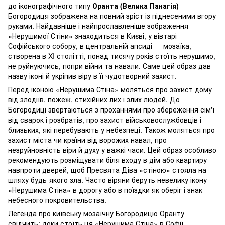
до іконографічного типу
Оранта (Велика Панагія)
—
Богородиця зображена на повний зріст із піднесеними вгору
руками. Найдавніше і найпрославленіше зображення
«Нерушимої Стіни» знаходиться в Києві, у вівтарі
Софійського собору, в центральній апсиді — мозаїка,
створена в XI столітті, понад тисячу років стоїть нерушимо,
не руйнуючись, попри війни та навали. Саме цей образ дав
назву іконі й укріпив віру в її чудотворний захист.
Перед іконою «Нерушима Стіна» моляться про захист дому
від злодіїв, пожеж, стихійних лих і злих людей. До
Богородиці звертаються з проханнями про збереження сім'ї
від сварок і розбратів, про захист військовослужбовців і
близьких, які перебувають у небезпеці. Також моляться про
захист міста чи країни від ворожих навал, про
незруйновність віри й духу у важкі часи. Цей образ особливо
рекомендують розміщувати біля входу в дім або квартиру —
навпроти дверей, щоб Пресвята Діва «стіною» стояла на
шляху будь-якого зла. Часто віряни беруть невелику ікону
«Нерушима Стіна» в дорогу або в поїздки як оберіг і знак
небесного покровительства.
Легенда про київську мозаїчну Богородицю Оранту
свідчить: доки стоїть ця «Нерушима Стіна» в Софії