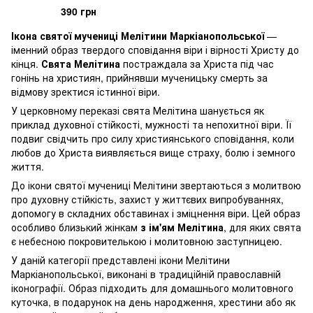
390 грн
Ікона святої мучениці Мелітини Маркіанопольської
—
іменний образ твердого сповідання віри і вірності Христу до
кінця.
Свята Мелітина
постраждала за Христа під час
гонінь на християн, прийнявши мученицьку смерть за
відмову зректися істинної віри.
У церковному переказі свята Мелітина шанується як
приклад духовної стійкості, мужності та непохитної віри. Її
подвиг свідчить про силу християнського сповідання, коли
любов до Христа виявляється вище страху, болю і земного
життя.
До ікони святої мучениці Мелітини звертаються з молитвою
про духовну стійкість, захист у життєвих випробуваннях,
допомогу в складних обставинах і зміцнення віри. Цей образ
особливо близький жінкам
з ім'ям Мелітина
, для яких свята
є небесною покровителькою і молитовною заступницею.
У даній категорії представлені ікони Мелітини
Маркіанопольської, виконані в традиційній православній
іконографії. Образ підходить для домашнього молитовного
куточка, в подарунок на день народження, хрестини або як