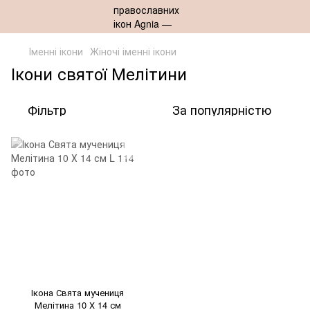
Іменні ікони
Жіночі іменні ікони
Ікони святої Мелітини
Фільтр
За популярністю
Ікона Свята мучениця
Мелітина 10 Х 14 см