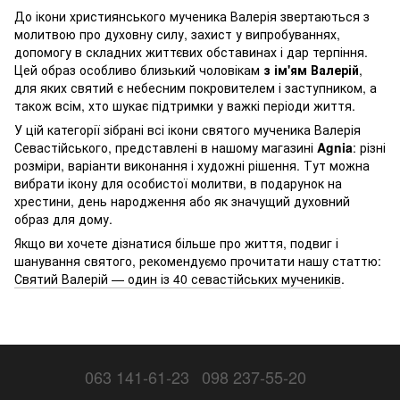
До ікони християнського мученика Валерія звертаються з
молитвою про духовну силу, захист у випробуваннях,
допомогу в складних життєвих обставинах і дар терпіння.
Цей образ особливо близький чоловікам
з ім'ям Валерій
,
для яких святий є небесним покровителем і заступником, а
також всім, хто шукає підтримки у важкі періоди життя.
У цій категорії зібрані всі ікони святого мученика Валерія
Севастійського, представлені в нашому магазині
Agnia
: різні
розміри, варіанти виконання і художні рішення. Тут можна
вибрати ікону для особистої молитви, в подарунок на
хрестини, день народження або як значущий духовний
образ для дому.
Якщо ви хочете дізнатися більше про життя, подвиг і
шанування святого, рекомендуємо прочитати нашу статтю:
Святий Валерій — один із 40 севастійських мучеників
.
063 141-61-23
098 237-55-20